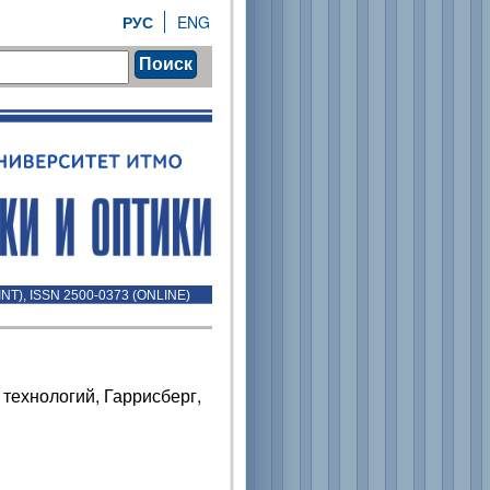
РУС
ENG
Поиск
INT), ISSN 2500-0373 (ONLINE)
 технологий, Гаррисберг,