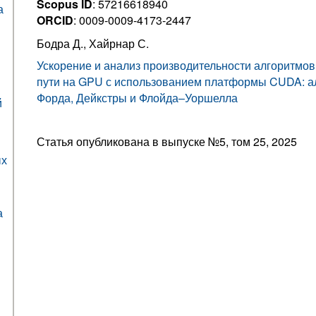
Scopus ID
: 57216618940
а
ORCID
: 0009-0009-4173-2447
Бодра Д., Хайрнар С.
Ускорение и анализ производительности алгоритмов
пути на GPU с использованием платформы CUDA: 
Форда, Дейкстры и Флойда–Уоршелла
й
Статья опубликована в выпуске №5, том 25, 2025
ых
а