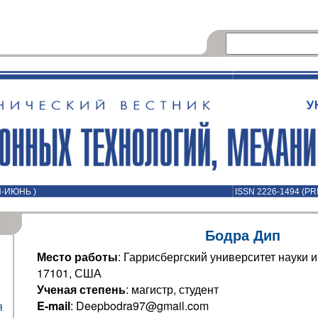
Й-ИЮНЬ )
ISSN 2226-1494 (PR
Бодра Дип
Место работы
: Гаррисбергский университет науки и
17101, США
Ученая степень
: магистр, студент
E-mail
: Deepbodra97@gmail.com
я