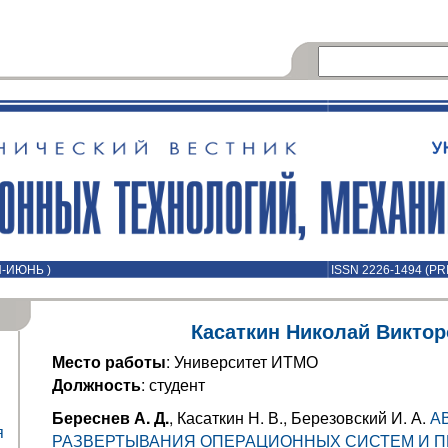
Й-ИЮНЬ )
ISSN 2226-1494 (PR
Касаткин Николай Викто
Место работы
: Университет ИТМО
Должность
: студент
Береснев А. Д.
, Касаткин Н. В., Березовский И. А.
А
я
РАЗВЕРТЫВАНИЯ ОПЕРАЦИОННЫХ СИСТЕМ И 