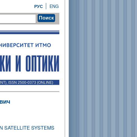
РУС
ENG
Поиск
INT), ISSN 2500-0373 (ONLINE)
вич
N SATELLITE SYSTEMS