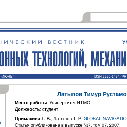
Й-ИЮНЬ )
ISSN 2226-1494 (PR
Латыпов Тимур Рустамо
Место работы
: Университет ИТМО
Должность
: студент
Примакина Т. В.
, Латыпов Т. Р.
GLOBAL NAVIGATIO
я
Статья опубликована в выпуске №7, том 07, 2007