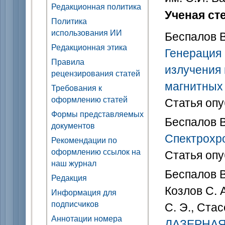
Редакционная политика
Ученая ст
Политика
использования ИИ
Беспалов В
Редакционная этика
Генерация 
Правила
излучения 
рецензирования статей
магнитных
Требования к
оформлению статей
Статья опу
Формы представляемых
Беспалов В
документов
Спектрохр
Рекомендации по
оформлению ссылок на
Статья опу
наш журнал
Беспалов В
Редакция
Козлов С. А
Информация для
подписчиков
С. Э., Стас
Аннотации номера
ЛАЗЕРНАЯ