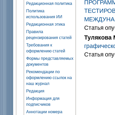
ПРОГРАМ
Редакционная политика
ТЕСТИРОВ
Политика
использования ИИ
МЕЖДУНА
Редакционная этика
Статья опу
Правила
Тулякова М
рецензирования статей
графическ
Требования к
оформлению статей
Статья опу
Формы представляемых
документов
Рекомендации по
оформлению ссылок на
наш журнал
Редакция
Информация для
подписчиков
Аннотации номера