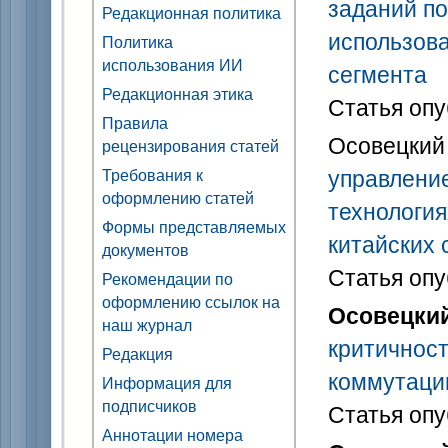
заданий по
Редакционная политика
использова
Политика
использования ИИ
сегмента
Редакционная этика
Статья опу
Правила
Осовецкий 
рецензирования статей
управлени
Требования к
оформлению статей
технология
Формы представляемых
китайских 
документов
Статья опу
Рекомендации по
оформлению ссылок на
Осовецкий 
наш журнал
критичност
Редакция
коммутаци
Информация для
подписчиков
Статья опу
Аннотации номера