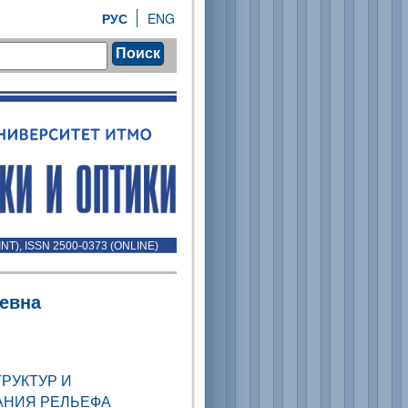
РУС
ENG
Поиск
INT), ISSN 2500-0373 (ONLINE)
евна
РУКТУР И
АНИЯ РЕЛЬЕФА