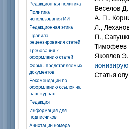
Редакционная политика
Веселов Д.
Политика
А. П., Корн
использования ИИ
Л., Лехано
Редакционная этика
П., Савушки
Правила
рецензирования статей
Тимофеев Н
Требования к
Яковлев Э.
оформлению статей
ионизирую
Формы представляемых
документов
Статья опу
Рекомендации по
оформлению ссылок на
наш журнал
Редакция
Информация для
подписчиков
Аннотации номера