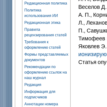
Редакционная политика
Веселов Д.
Политика
А. П., Корн
использования ИИ
Л., Лехано
Редакционная этика
П., Савушки
Правила
рецензирования статей
Тимофеев Н
Требования к
Яковлев Э.
оформлению статей
ионизирую
Формы представляемых
документов
Статья опу
Рекомендации по
оформлению ссылок на
наш журнал
Редакция
Информация для
подписчиков
Аннотации номера