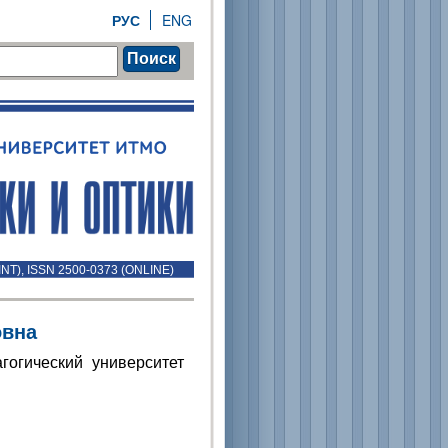
РУС
ENG
Поиск
INT), ISSN 2500-0373 (ONLINE)
овна
гогический университет