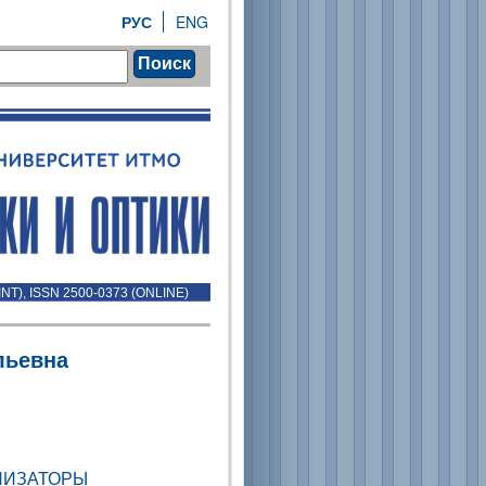
РУС
ENG
Поиск
INT), ISSN 2500-0373 (ONLINE)
льевна
НИЗАТОРЫ