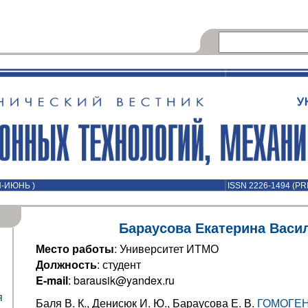
Й-ИЮНЬ )
ISSN 2226-1494 (PR
Бараусова Екатерина Васи
Место работы
: Университет ИТМО
Должность
: студент
E-mail
: barausik@yandex.ru
я
Баля В. К., Денисюк И. Ю., Бараусова Е. В.
ГОМОГЕ