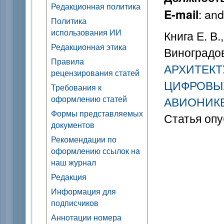
Редакционная политика
: an
E-mail
Политика
использования ИИ
Книга Е. В.
Редакционная этика
Виноградов
Правила
АРХИТЕК
рецензирования статей
ЦИФРОВЫ
Требования к
оформлению статей
АВИОНИК
Формы представляемых
Статья опу
документов
Рекомендации по
оформлению ссылок на
наш журнал
Редакция
Информация для
подписчиков
Аннотации номера