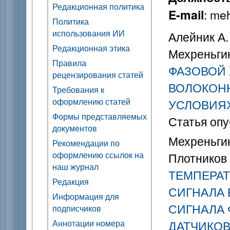
Редакционная политика
: me
E-mail
Политика
использования ИИ
Алейник А. 
Редакционная этика
Мехреньгин
Правила
ФАЗОВОЙ 
рецензирования статей
ВОЛОКОНН
Требования к
оформлению статей
УСЛОВИЯ
Формы представляемых
Статья опу
документов
Мехреньгин
Рекомендации по
оформлению ссылок на
Плотников 
наш журнал
ТЕМПЕРА
Редакция
СИГНАЛА 
Информация для
СИГНАЛА
подписчиков
Аннотации номера
ДАТЧИКО