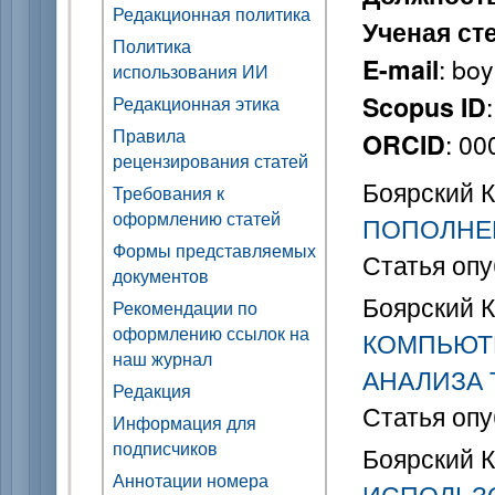
Редакционная политика
Ученая ст
Политика
: bo
E-mail
использования ИИ
Scopus ID
Редакционная этика
Правила
: 0
ORCID
рецензирования статей
Боярский К.
Требования к
оформлению статей
ПОПОЛНЕ
Формы представляемых
Статья опу
документов
Боярский К.
Рекомендации по
оформлению ссылок на
КОМПЬЮТ
наш журнал
АНАЛИЗА 
Редакция
Статья опу
Информация для
подписчиков
Боярский К.
Аннотации номера
ИСПОЛЬЗ