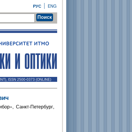
РУС
ENG
Поиск
INT), ISSN 2500-0373 (ONLINE)
вич
бор», Санкт-Петербург,