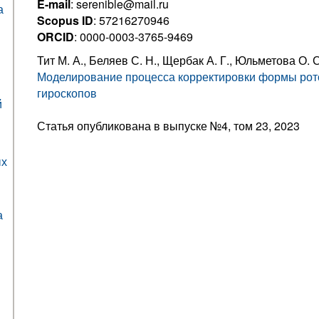
E-mail
: serenible@mail.ru
а
Scopus ID
: 57216270946
ORCID
: 0000-0003-3765-9469
Тит М. А., Беляев С. Н., Щербак А. Г., Юльметова О. С
Моделирование процесса корректировки формы ро
гироскопов
й
Статья опубликована в выпуске №4, том 23, 2023
ых
а