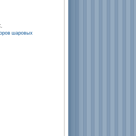
.
торов шаровых