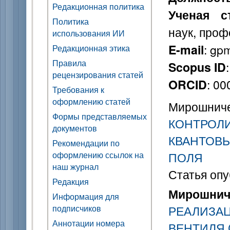
Редакционная политика
Ученая с
Политика
наук, проф
использования ИИ
: gp
E-mail
Редакционная этика
Правила
Scopus ID
рецензирования статей
: 0
ORCID
Требования к
оформлению статей
Мирошничен
Формы представляемых
КОНТРОЛ
документов
КВАНТОВ
Рекомендации по
оформлению ссылок на
ПОЛЯ
наш журнал
Статья опу
Редакция
Мирошниче
Информация для
подписчиков
РЕАЛИЗАЦ
Аннотации номера
ВЕНТИЛЯ 