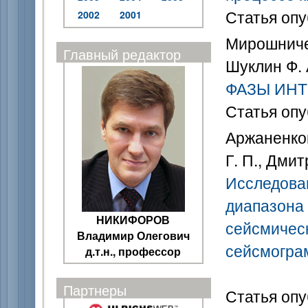
Статья опу
2002
2001
Мирошничен
Главный редактор
Шуклин Ф. 
ФАЗЫ ИН
Статья опу
Аржаненков
Г. П., Дми
Исследова
диапазона
НИКИФОРОВ
сейсмичес
Владимир Олегович
сейсмогра
д.т.н., профессор
Партнеры
Статья опу