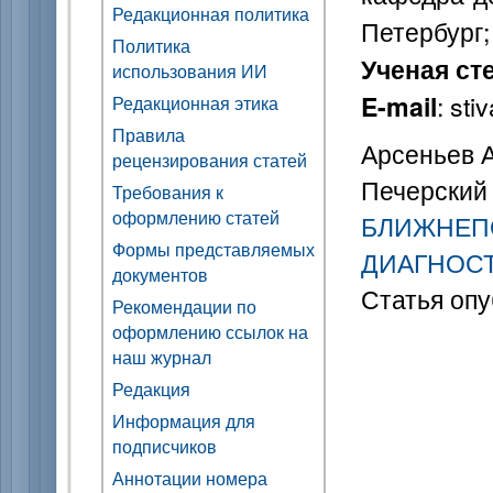
Редакционная политика
Петербург;
Политика
Ученая ст
использования ИИ
: st
E-mail
Редакционная этика
Правила
Арсеньев А.
рецензирования статей
Печерский 
Требования к
оформлению статей
БЛИЖНЕП
Формы представляемых
ДИАГНОС
документов
Статья опу
Рекомендации по
оформлению ссылок на
наш журнал
Редакция
Информация для
подписчиков
Аннотации номера