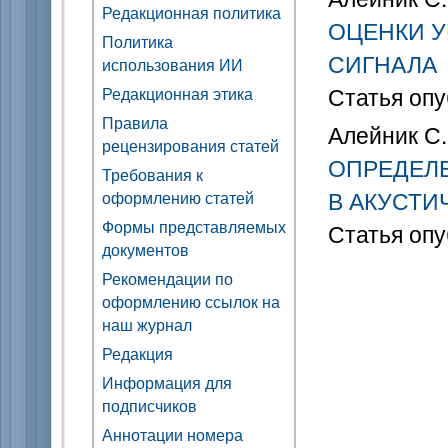
Редакционная политика
ОЦЕНКИ У
Политика
СИГНАЛА
использования ИИ
Статья опу
Редакционная этика
Правила
Алейник С.
рецензирования статей
ОПРЕДЕЛ
Требования к
В АКУСТИ
оформлению статей
Формы представляемых
Статья опу
документов
Рекомендации по
оформлению ссылок на
наш журнал
Редакция
Информация для
подписчиков
Аннотации номера