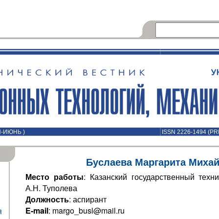
Й-ИЮНЬ )
ISSN 2226-1494 (PR
Буслаева Маргарита Миха
Место работы
: Казанский государственный техни
А.Н. Туполева
Должность
: аспирант
E-mail
: margo_busl@mail.ru
я