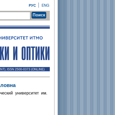
РУС
ENG
Поиск
INT), ISSN 2500-0373 (ONLINE)
йловна
ческий университет им.