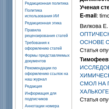
Редакционная политика
Ученая ст
Политика
: ti
E-mail
использования ИИ
Редакционная этика
Вилкова Е.
Правила
ОПТИЧЕС
рецензирования статей
ОСНОВЕ 
Требования к
оформлению статей
Статья опу
Формы представляемых
Тимофеев 
документов
ИССЛЕДО
Рекомендации по
оформлению ссылок на
ХИМИЧЕС
наш журнал
СМОЛ НА 
Редакция
ХАЛЬКОГ
Информация для
Статья опу
подписчиков
Аннотации номера