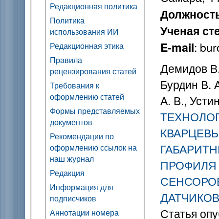
Редакционная политика
Должност
Политика
Ученая ст
использования ИИ
: bu
E-mail
Редакционная этика
Правила
Демидов В. 
рецензирования статей
Бурдин В. 
Требования к
оформлению статей
А. В., Усти
Формы представляемых
ТЕХНОЛО
документов
КВАРЦЕВЫ
Рекомендации по
ГАБАРИТН
оформлению ссылок на
наш журнал
ПРОФИЛЯ
Редакция
СЕНСОРО
Информация для
ДАТЧИКО
подписчиков
Статья опу
Аннотации номера