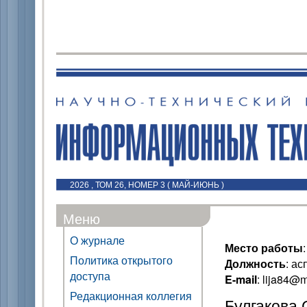
2026 , ТОМ 26, НОМЕР 3 ( МАЙ-ИЮНЬ )
Меню
О журнале
Место работы
Политика открытого
Должность
: ас
доступа
E-mail
: lija84@m
Редакционная коллегия
Булгакова 