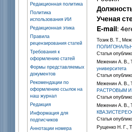
Редакционная политика
Должност
Политика
Ученая ст
использования ИИ
: 4e
E-mail
Редакционная этика
Правила
Тозик В. Т., Ме
рецензирования статей
ПОЛИГОНАЛЬН
Требования к
Статья опублик
оформлению статей
Меженин А. В., 
Формы представляемых
университета
документов
Статья опублик
Рекомендации по
Меженин А. В., 
оформлению ссылок на
РАСТРОВЫМ 
наш журнал
Статья опублик
Редакция
Меженин А. В., 
КВАЗИСТЕРЕ
Информация для
Статья опублик
подписчиков
Рущенко Н. Г., 
Аннотации номера