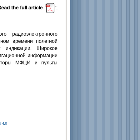
ead the full article
';
го радиоэлектронного
ьном времени полетной
х индикации. Широкое
вигационной информации
каторы МФЦИ и пульты
 4.0