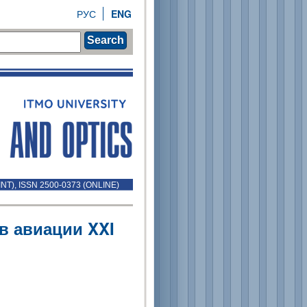
РУС
ENG
Search
INT), ISSN 2500-0373 (ONLINE)
в авиации XXI