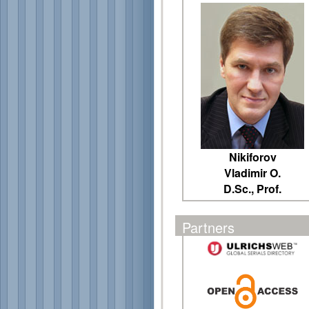
Nikiforov
Vladimir O.
D.Sc., Prof.
Partners