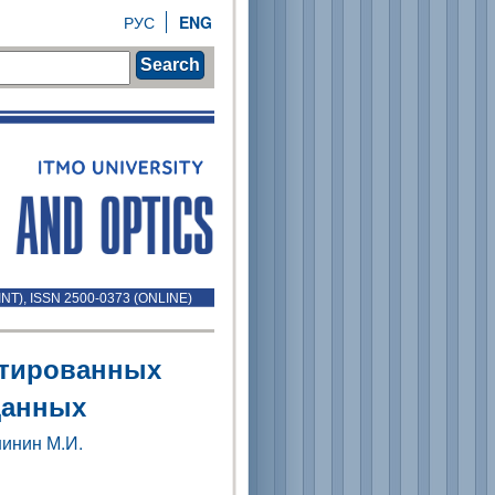
РУС
ENG
Search
INT), ISSN 2500-0373 (ONLINE)
нтированных
данных
инин М.И.