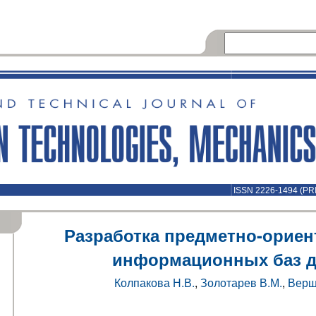
ISSN 2226-1494 (PR
Разработка предметно-орие
информационных баз 
Колпакова Н.В.
,
Золотарев В.М.
,
Верш