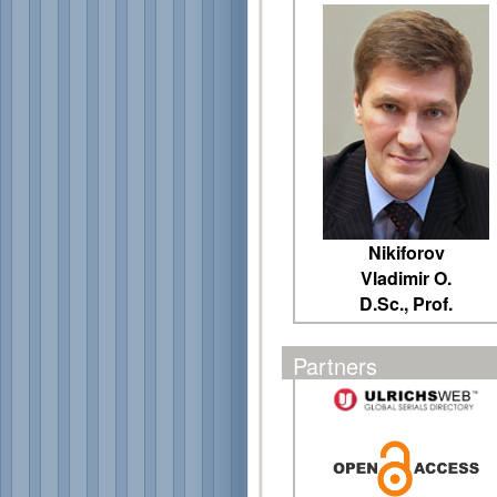
Nikiforov
Vladimir O.
D.Sc., Prof.
Partners