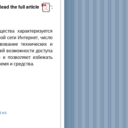
ead the full article
';
ества характеризуется
ой сети Интернет, число
вование технических и
ей возможности доступа
 и позволяют избежать
емя и средства.
 4.0