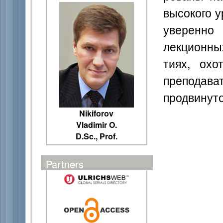
высокого 
уверенно
лекционны
тиях, охо
препода
продвинуто
Nikiforov
Vladimir O.
D.Sc., Prof.
Partners