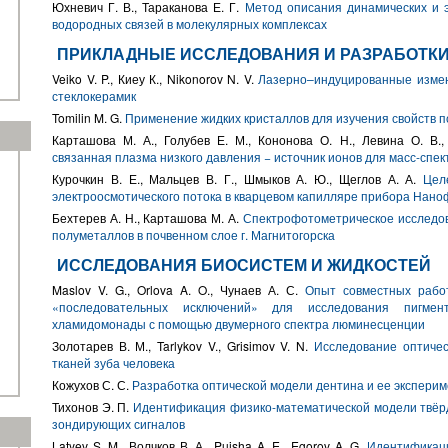
Юхневич Г. В., Тараканова Е. Г.
Метод описания динамических и э
водородных связей в молекулярных комплексах
ПРИКЛАДНЫЕ ИССЛЕДОВАНИЯ И РАЗРАБОТК
Veiko V. P., Киеу К., Nikonorov N. V.
Лазерно–индуцированные измен
стеклокерамик
Tomilin M. G.
Применение жидких кристаллов для изучения свойств 
Карташова М. А., Голубев Е. М., Кононова О. Н., Левина О. В.
связанная плазма низкого давления − источник ионов для масс-спе
Курочкин В. Е., Мальцев В. Г., Шмыков А. Ю., Щеглов А. А.
Цел
электроосмотического потока в кварцевом капилляре прибора Нано
Бехтерев А. Н., Карташова М. А.
Спектрофотометрическое исследо
полуметаллов в почвенном слое г. Магнитогорска
ИССЛЕДОВАНИЯ БИОСИСТЕМ И ЖИДКОСТЕЙ
Maslov V. G., Orlova A. O., Чунаев А. С.
Опыт совместных рабо
«последовательных исключений» для исследования пигмент
хламидомонады с помощью двумерного спектра люминесценции
Золотарев В. М., Tarlykov V., Grisimov V. N.
Исследование оптичес
тканей зуба человека
Кожухов С. С.
Разработка оптической модели дентина и ее экспери
Тихонов Э. П.
Идентификация физико-математической модели твёрд
зондирующих сигналов
Latyev S. M., Волчков В. А., Puisha A. E., Egorov A. G.
Идентификаци