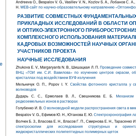
Andreeva O., Bespalov V. G., Vasiliev V. N., Kozlov S. A., Лобанов С. А
Н.
WEB-сайт по научно-образовательному направлению «Оптоинфо
РАЗВИТИЕ СОВМЕСТНЫХ ФУНДАМЕНТАЛЬНЫХ
ПРИКЛАДНЫХ ИССЛЕДОВАНИЙ В ОБЛАСТИ ОП
И ОПТИКО-ЭЛЕКТРОННОГО ПРИБОРОСТРОЕНИ
КОМПЛЕКСНОГО ИСПОЛЬЗОВАНИЯ МАТЕРИАЛ
КАДРОВЫХ ВОЗМОЖНОСТЕЙ НАУЧНЫХ ОРГАН
УЧАСТНИКОВ ПРОЕКТА
НАУЧНЫЕ ИССЛЕДОВАНИЯ
he
Zhukova E. V., Margaryants N. B., Шишацкая Л. П.
Проведение совмест
ВНЦ «ГОИ им. С.И. Вавилова» по изучению центров окраски, об
кристаллах под воздействием ВУФ излучения
Мельничук О. П., Popov I. Y.
Свойства фотонного кристалла у с
волноводов
Дударь С. С., Ермолаев В. Л., Свешникова Е. Б.
Механизм 
редкоземельных ионов в растворах
Голубенко И. В.
О волноводной модели распространения света в ми
Bespalov V. G., Ефимов Ю. Н., Ютанова Е. Ю.
Спектрохронография л
Волчек Б. З., Власова Е. Н., Власов Г. П., Смирнова Е. Н., Тарасенко И
спектроскопии для исследования структурных и ориента
жидкокристаллических полипептидных полимерных щеток