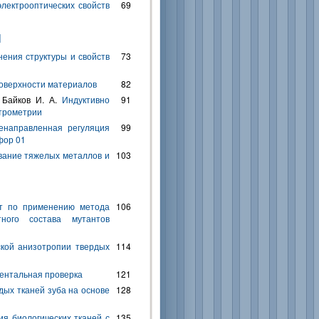
лектрооптических свойств
69
И
ения структуры и свойств
73
поверхности материалов
82
, Байков И. А.
Индуктивно
91
ктрометрии
енаправленная регуляция
99
фор 01
вание тяжелых металлов и
103
т по применению метода
106
ного состава мутантов
кой анизотропии твердых
114
ментальная проверка
121
ых тканей зуба на основе
128
я биологических тканей с
135