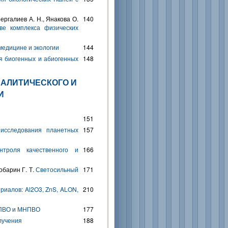
Бергалиев А. Н., Янакова О.
140
ве комплекса физических
медицине и экологии
144
я биогенных и абиогенных
148
НАЛИТИЧЕСКОГО И
И
151
 исследования планетных
157
нтроля качественного и
166
добарин Г. Т.
Светосильный
171
риалов: Al2O3, ZnS, ALON,
210
НПВО и МНПВО
177
лучения
188