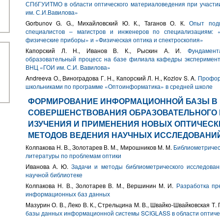
СПбГУИТМО в области оптического материаловедения при участи
им. С.И.Вавилова»
Gorbunov G. G., Михайловский Ю. К., Таганов О. К.
Опыт под
специалистов – магистров и инженеров по специализациям: 
физические приборы» и «Физическая оптика и спектроскопия»
Капорский Л. Н., Иванов В. К., Рыскин А. И.
Фундамент
образовательный процесс на базе филиала кафедры эксперимен
ВНЦ «ГОИ им. С.И. Вавилова»
Andreeva O., Виноградова Г. Н., Капорский Л. Н., Kozlov S. A.
Профор
школьниками по программе «Оптоинформатика» в средней школе
ФОРМИРОВАНИЕ ИНФОРМАЦИОННОЙ БАЗЫ В
СОВЕРШЕНСТВОВАНИЯ ОБРАЗОВАТЕЛЬНОГО П
ИЗУЧЕНИЯ И ПРИМЕНЕНИЯ НОВЫХ ОПТИЧЕСК
МЕТОДОВ ВЕДЕНИЯ НАУЧНЫХ ИССЛЕДОВАНИ
Колпакова Н. В., Золотарев В. М., Мирошников М. М.
Библиометричес
литературы по проблемам оптики
Иванова А. Ю.
Задачи и методы библиометрического исследован
научной библиотеке
Колпакова Н. В., Золотарев В. М., Вершинин М. И.
Разработка пр
информационных баз данных
Мазурин О. В., Леко В. К., Стрельцина М. В., Швайко-Швайковская Т. 
базы данных информационной системы SCIGLASS в области оптичес