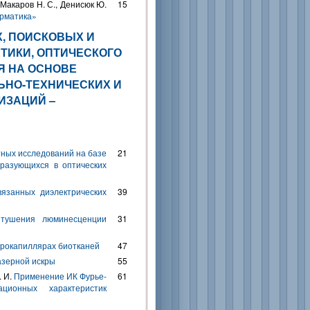
., Макаров Н. С., Денисюк Ю.
15
рматика»
, ПОИСКОВЫХ И
ТИКИ, ОПТИЧЕСКОГО
Я НА ОСНОВЕ
ЬНО-ТЕХНИЧЕСКИХ И
ИЗАЦИЙ –
ных исследований на базе
21
разующихся в оптических
вязанных диэлектрических
39
тушения люминесценции
31
крокапиллярах биотканей
47
азерной искры
55
. И.
Применение ИК Фурье-
61
ционных характеристик