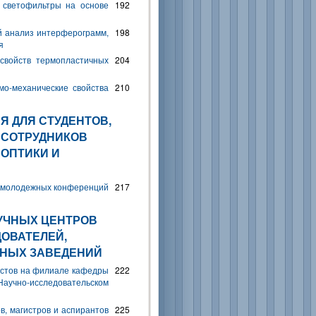
светофильтры на основе
192
 анализ интерферограмм,
198
я
 свойств термопластичных
204
мо-механические свойства
210
 ДЛЯ СТУДЕНТОВ,
 СОТРУДНИКОВ
 ОПТИКИ И
 молодежных конференций
217
УЧНЫХ ЦЕНТРОВ
ОВАТЕЛЕЙ,
БНЫХ ЗАВЕДЕНИЙ
истов на филиале кафедры
222
Научно-исследовательском
в, магистров и аспирантов
225