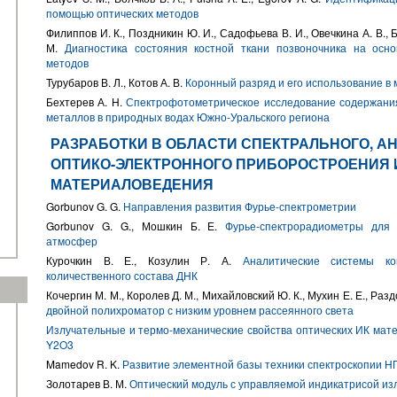
помощью оптических методов
Филиппов И. К., Поздникин Ю. И., Садофьева В. И., Овечкина А. В., 
М.
Диагностика состояния костной ткани позвоночника на осно
методов
Турубаров В. Л., Котов А. В.
Коронный разряд и его использование в 
Бехтерев А. Н.
Спектрофотометрическое исследование содержани
металлов в природных водах Южно-Уральского региона
РАЗРАБОТКИ В ОБЛАСТИ СПЕКТРАЛЬНОГО, А
ОПТИКО-ЭЛЕКТРОННОГО ПРИБОРОСТРОЕНИЯ 
МАТЕРИАЛОВЕДЕНИЯ
Gorbunov G. G.
Направления развития Фурье-спектрометрии
Gorbunov G. G., Мошкин Б. Е.
Фурье-спектрорадиометры для
атмосфер
Курочкин В. Е., Козулин Р. А.
Аналитические системы ко
количественного состава ДНК
Кочергин М. М., Королев Д. М., Михайловский Ю. К., Мухин Е. Е., Раз
двойной полихроматор с низким уровнем рассеянного света
Излучательные и термо-механические свойства оптических ИК мате
Y2O3
Mamedov R. K.
Развитие элементной базы техники спектроскопии 
Золотарев В. М.
Оптический модуль с управляемой индикатрисой из