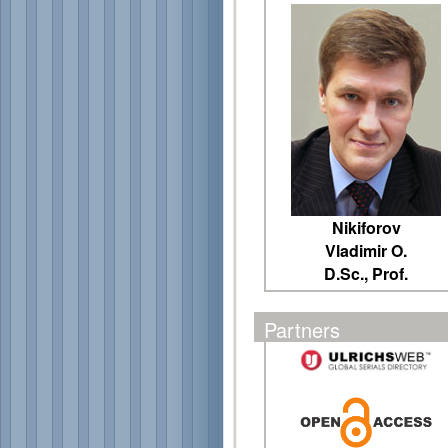
Nikiforov
Vladimir O.
D.Sc., Prof.
Partners