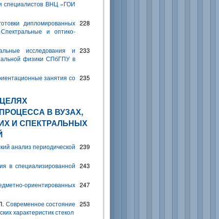
и специалистов ВНЦ «ГОИ
готовки дипломированных
228
«Спектральные и оптико-
альные исследования и
233
тальной физики СПбГПУ в
иентационные занятия со
235
 ЦЕЛЯХ
РОЦЕССА В ВУЗАХ,
ИХ И СПЕКТРАЛЬНЫХ
Й
кий анализ периодической
239
ия в специализированной
243
едметно-ориентированных
247
П.
Современное состояние
253
ких характеристик стекол