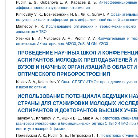
Putilin E. S., Gubanova L. A., Карасев В. Б.
Интерференционные 
эффекта полного внутреннего отражения
Kirillovsky V. K., Вознесенский Н. Б., Ли К., Gurov I. P.
Сравнительный
полученных на интерферометре с дифракционной волной сравнени
Mamedov R. K.
Исследование оптических и термо-механических
элементов НПВО
Утенков Б. И., Чупраков А. М., Pronin V. V.
Излучательные и тер
оптических ИК материалов: Al2O3, ZnS, ALON, Y2O3
ПРОВЕДЕНИЕ НАУЧНЫХ ШКОЛ И КОНФЕРЕНЦИЯ
АСПИРАНТОВ, МОЛОДЫХ ПРЕПОДАВАТЕЛЕЙ И
ВУЗОВ И НАУЧНЫХ ОРГАНИЗАЦИЙ В ОБЛАСТИ
ОПТИЧЕСКОГО ПРИБОРОСТРОЕНИЯ
Kozlov S. A., Kolesnikov Y.
Опыт СПБГУ ИТМО в проведении научных
и школ по оптике
ИСПОЛЬЗОВАНИЕ ПОТЕНЦИАЛА ВЕДУЩИХ НА
СТРАНЫ ДЛЯ СТАЖИРОВКИ МОЛОДЫХ ИССЛЕД
АСПИРАНТОВ И ДОКТОРАНТОВ ВЫСШИХ УЧЕ
Tarlykov V., Khramov V. Y., Яшин В. Е., Мак А. А.
Подготовка специал
квантовой электроники и биомедицинской оптики СПБГУИТМО при 
институте лазерной физики
Пржевуский А. К., Putilin S. E., Петровский Г. Т.
Подготовка студенто