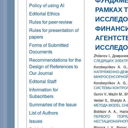
Policy of using AI
РАМКАХ 
Editorial Ethics
ИССЛЕДО
Rules for peer-review
ФИНАНС
Rules for presentation of
АГЕНТСТ
papers
Forms of Submitted
ИССЛЕДО
Documents
Zhdanov I., Домрачев
Recommendations for the
СЛЕДЯЩИХ ЭЛЕКТ
Design of References to
Korobeynikov A. G.
НАПРЯЖЕННО-ДЕФ
Our Journal
МИКРОСЕНСОРНОЙ
Editorial Staff
Korobeynikov A. G.
СИСТЕМЫ КОНТРОЛ
Information for
Gurov V., Mazin M., Sh
Subscribers
Velder S., Shalyto A.
Summaries of the Issue
МЕТОДА MODEL CH
Bobtsov A. A., Наго
List of Authors
ПЕРВОГО ПОРЯ
Issues
НЕСТАЦИОНАРНОГ
Blinova I. V., Popov 