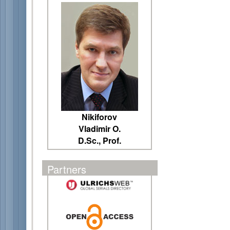
Nikiforov
Vladimir O.
D.Sc., Prof.
Partners