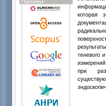
Партнеры
информац
которая з
документ
радикальн
поверхн
результат
теневого 
измерений
при раз
существу
эндоскопич