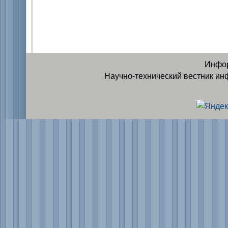
Инфор
Научно-технический вестник ин