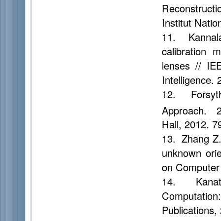
Reconstructi
Institut Nati
11. Kannala
calibration 
lenses // IE
Intelligence.
12. Forsyt
Approach. 
Hall, 2012. 7
13. Zhang Z. 
unknown orie
on Computer V
14. Kanatan
Computatio
Publications,