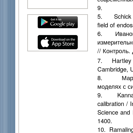
9.
5. Schick A.
field of endo
6. Иванов 
измеритель
// Контроль.
7. Hartley R
Cambridge, U
8. Маруси
моделях с с
9. Kannala 
calibration /
Science and 
1400.
10. Ramaling