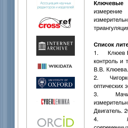
Ключевые 
измерение
измерител
триангуляци
Список лит
1. Клюев В.
контроль и 
В.В. Клюева.
2. Чигорко 
оптических э
3. Мачихин
измеритель
Двигатель. 2
4.
современны