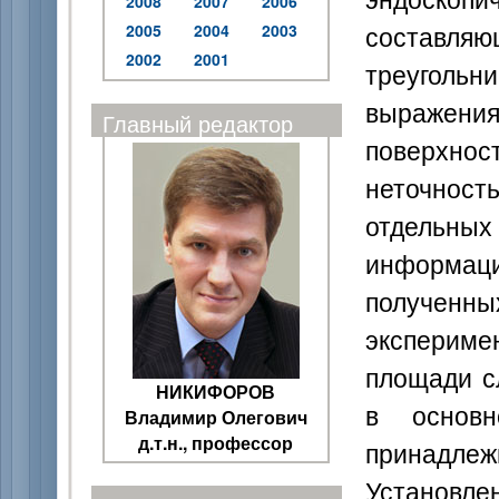
2008
2007
2006
составля
2005
2004
2003
2002
2001
треугол
выражен
Главный редактор
поверхно
неточнос
отдельных
информац
полученн
экспериме
площади с
НИКИФОРОВ
в основн
Владимир Олегович
д.т.н., профессор
принадле
Установл