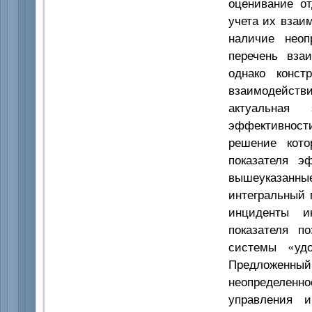
оценивание о
учета их взаи
наличие неоп
перечень вза
однако конст
взаимодейств
актуальная 
эффективност
решение кото
показателя э
вышеуказанные
интегральный 
инциденты ин
показателя п
системы «удо
Предложенны
неопределенно
управления и