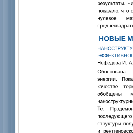
результаты. Ч
показало, что
нулевое ма
среднеквадрат
НОВЫЕ М
НАНОСТРУ
ЭФФЕКТИВНО
Нефедова И. А.
Обоснована а
энергии. Пок
качестве тер
обобщены м
наноструктурн
Te. Продемо
последующего 
структуры пол
и рентгеновск