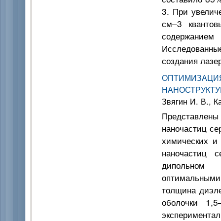
3. При увелич
см–3 квантов
содержанием 
Исследованны
создания лазе
ОПТИМИЗАЦ
НАНОСТРУКТ
Звягин И. В., К
Представлен
наночастиц се
химических и 
наночастиц с
дипольном 
оптимальными
толщина диэле
оболочки 1,5
эксперимент