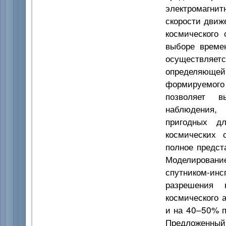
электромагни
скорости движ
космического 
выборе времен
осуществляетс
определяющ
формируемого 
позволяет в
наблюдения,
пригодных дл
космических 
полное предст
Моделирован
спутником-ин
разрешения
космического 
и на 40–50% п
Предложенный