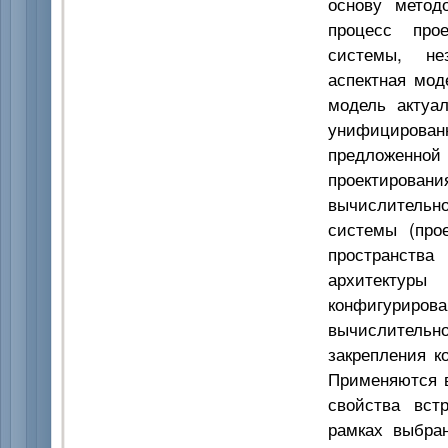
основу метод
процесс прое
системы, не
аспектная мод
модель актуа
унифициров
предложенн
проектиров
вычислительн
системы (прое
пространства
архитектуры
конфигурирова
вычислительн
закрепления к
Применяются в
свойства вст
рамках выбран