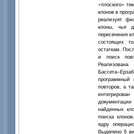
«плоского» тек
клонов в прогр
реализует фи
клоны, чья д
пересечения кл
состоящих то
остаткам. Пос
и поиск повт
Реализована 
Бассета–Ерза
программный 
повторов, а т
интегрирова
документации 
найденных кло
поиска клонов
ядру операци
Выделено 5 ви