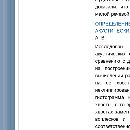
доказали, что
малой речевой 
ОПРЕДЕЛЕ
АКУСТИЧЕСКИ
А. В.
Исследован 
акустических
сравнению с д
на построени
вычислении р
на ее хвост
неклиппирован
гистограмма 
хвосты, в то 
хвостах замет
всплесков и 
соответственн