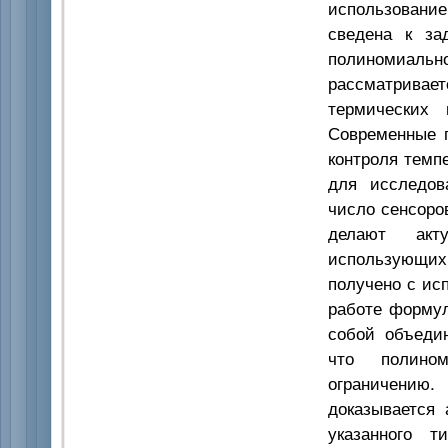
использовани
сведена к за
полиномиально
рассматривае
термических 
Современные 
контроля темп
для исследова
число сенсоро
делают акту
использующих 
получено с ис
работе формул
собой объедин
что полином
ограничению
доказывается 
указанного т