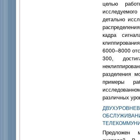
целью работ
исследуемог
детально иссл
распределения
кадра сигнал
клиппирования 
6000–8000 отс
300, дости
неклиппирован
разделения м
примеры раб
исследованно
различных уро
ДВУХУРОВНЕ
ОБСЛУЖ
ТЕЛЕКОММУН
Предложен ме
очередей. В 