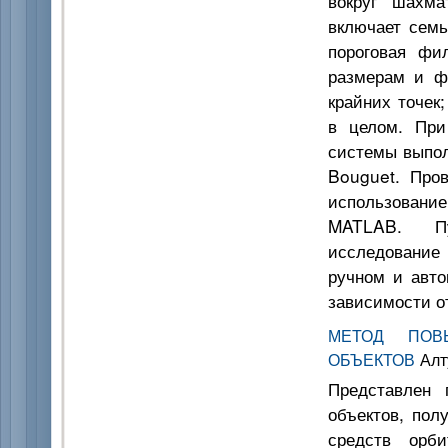
вокруг шахма
включает семь
пороговая фил
размерам и ф
крайних точек
в целом. При
системы выпол
Bouguet. Про
использовани
MATLAB. Пу
исследование 
ручном и авто
зависимости о
МЕТОД ПОВ
ОБЪЕКТОВ
Алту
Представлен 
объектов, пол
средств орб