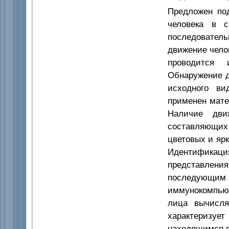
Предложен по
человека в с
последователь
движение чело
проводится 
Обнаружение д
исходного ви
применен мате
Наличие дви
составляющих
цветовых и яр
Идентификаци
представлен
последующ
иммунокомпью
лица вычисля
характеризует
находящимся в