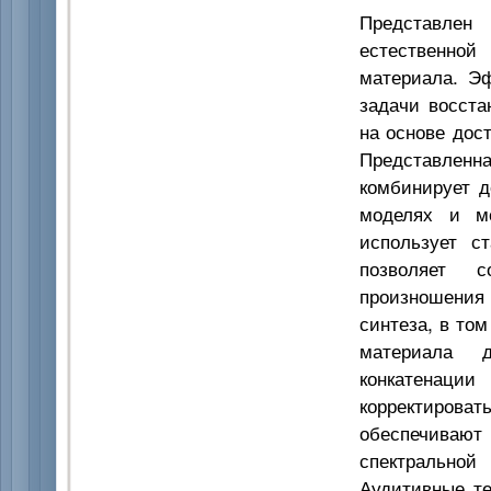
Представлен
естественной
материала. Э
задачи восста
на основе дост
Представленна
комбинирует д
моделях и ме
использует с
позволяет с
произношения 
синтеза, в то
материала 
конкатенаци
корректирова
обеспечивают
спектрально
Аудитивные т