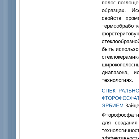
полос поглоще
образцах. Ис
свойств хром
термообработ
форстеритову
стеклообразно
быть использо
стеклокерам
широкополосн
диапазона, и
технологиях.
СПЕКТРА
ФТОРОФОСФА
ЭРБИЕМ
Зайцев
Фторофосфатн
для создания
технологично
эффективност