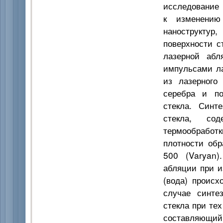
исследование 
к изменению
наноструктур
поверхности с
лазерной абл
импульсами ла
из лазерного
серебра и по
стекла. Синт
стекла, со
термообработк
плотности об
500 (Varyan)
абляции при и
(вода) происх
случае синте
стекла при те
составляющи