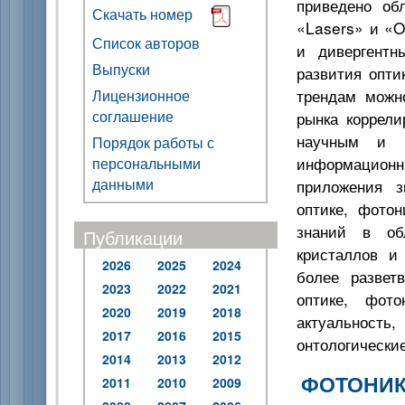
приведено об
Скачать номер
«Lasers» и «O
Список авторов
и дивергентн
Выпуски
развития опти
трендам можн
Лицензионное
соглашение
рынка коррел
научным и о
Порядок работы с
информацион
персональными
данными
приложения з
оптике, фотон
знаний в об
Публикации
кристаллов и
2026
2025
2024
более развет
2023
2022
2021
оптике, фот
2020
2019
2018
актуальность
2017
2016
2015
онтологические
2014
2013
2012
ФОТОНИК
2011
2010
2009