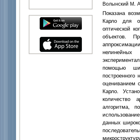
Волынский М. А
Показана возм
Карло для о
оптической ко
объектов. П
аппроксимац
нелинейных
экспериментал
помощью широ
построенного 
оцениванием 
Карло. Устан
количество а
алгоритма, п
использование
данных широко
последовате
микрострук