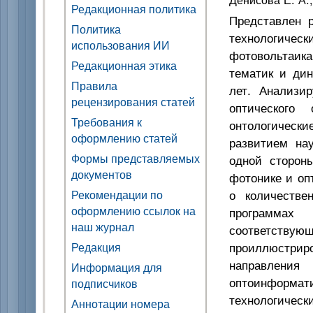
Редакционная политика
Представлен р
Политика
технологич
использования ИИ
фотовольтаика
Редакционная этика
тематик и ди
Правила
лет. Анализи
рецензирования статей
оптического
Требования к
онтологическ
оформлению статей
развитием на
Формы представляемых
одной сторон
документов
фотонике и оп
о количестве
Рекомендации по
оформлению ссылок на
программах
наш журнал
соответств
проиллюстрир
Редакция
направлени
Информация для
оптоинформат
подписчиков
технологическ
Аннотации номера