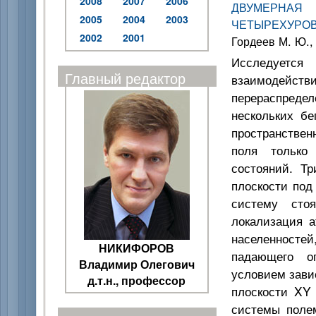
2008
2007
2006
ДВУМЕРНАЯ
2005
2004
2003
ЧЕТЫРЕХУРО
2002
2001
Гордеев М. Ю.,
Исследуетс
Главный редактор
взаимодействи
перераспреде
нескольких бе
пространствен
поля только 
состояний. Т
плоскости под
систему сто
локализация а
населенностей
НИКИФОРОВ
падающего оп
Владимир Олегович
условием зави
д.т.н., профессор
плоскости XY 
системы поле