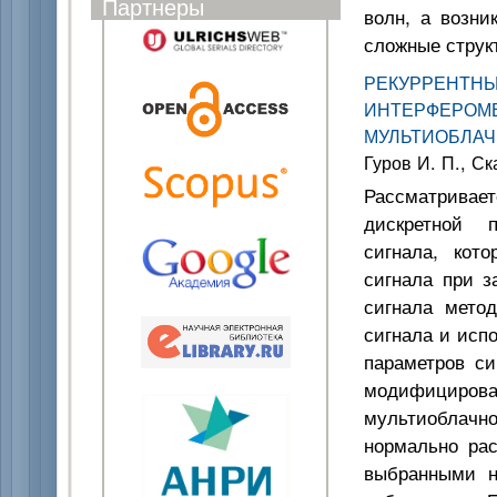
Партнеры
волн, а возн
сложные структ
РЕКУРР
ИНТЕРФЕР
МУЛЬТИОБЛА
Гуров И. П., Ск
Рассматривае
дискретной п
сигнала, кот
сигнала при з
сигнала мето
сигнала и исп
параметров си
модифициро
мультиоблачн
нормально ра
выбранными н