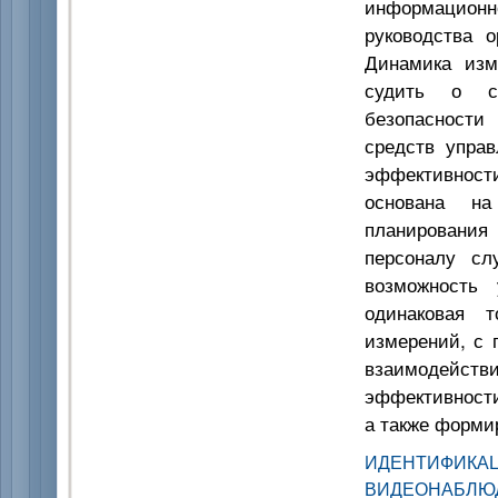
информационно
руководства 
Динамика изм
судить о с
безопасности
средств управ
эффективност
основана на
планирования
персоналу сл
возможность 
одинаковая т
измерений, с 
взаимодейств
эффективност
а также форми
ИДЕНТИФИК
ВИДЕОНАБЛЮ