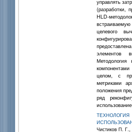
управлять зат
(разработки, 
HLD-методоло
встраиваемую
целевого выч
конфигуриров
предоставлен
элементов в
Методология 
компонентами 
целом, с пр
метриками ар
положения пре
ряд реконфиг
использование
ТЕХНОЛОГ
ИСПОЛЬЗОВ
Чистиков П. Г.,