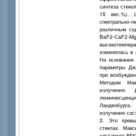
синтеза стеко
15 вес.%). 
спектрально-
различным со
BaF2-СaF2
высокотемпе
изменялась в 
На основании
параметры Дж
при возбужден
Методом Мак
излучения. 
люминесценци
Ланденбурга.
излучения сос
2. Это прев
стеклах. Мак
составило 85%