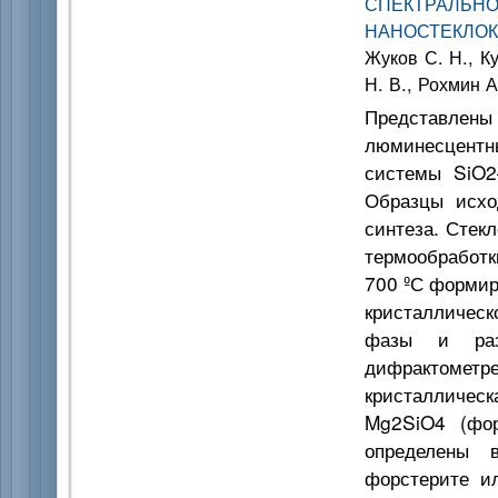
СПЕКТРАЛЬН
НАНОСТЕКЛО
Жуков С. Н., К
Н. В., Рохмин А
Представлены 
люминесцентны
системы SiO2
Образцы исхо
синтеза. Стек
термообработк
700 ºС формир
кристаллическ
фазы и разм
дифрактометре
кристаллическ
Mg2SiO4 (фор
определены 
форстерите и