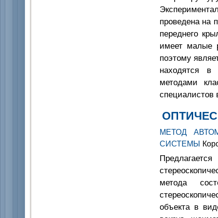
Экспериментал
проведена на 
переднего кры
имеет малые 
поэтому являе
находятся в 
методами кла
специалистов 
ОПТИЧЕС
МЕТОД АВТО
СИСТЕМЫ
Коро
Предлагает
стереоскопиче
метода сос
стереоскопиче
объекта в ви