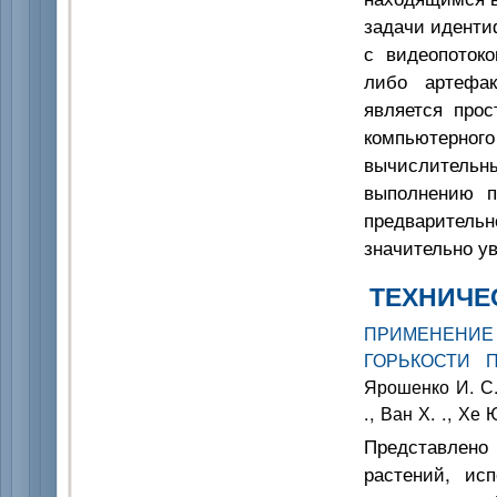
задачи иденти
с видеопоток
либо артефак
является прос
компьютерного
вычислительн
выполнению п
предварительн
значительно у
ТЕХНИЧЕ
ПРИМЕНЕНИЕ
ГОРЬКОСТИ 
Ярошенко И. С.,
., Ван Х. ., Хе Ю
Представлено
растений, ис