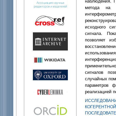
наблюдения. П
метода на 
интерферометр
реконструиро
исходного си
сигнала. Пок
позволяет из
восстановлени
использован
интерференци
применительн
сигналов поз
случайных пом
параметров ф
реализацией п
ИССЛЕДОВАН
КОГЕРЕНТН
ПОСЛЕДОВАТ