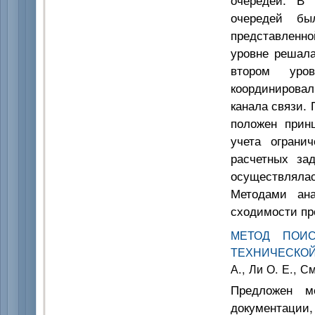
очередей бы
представленно
уровне решала
втором уро
координирова
канала связи.
положен прин
учета ограни
расчетных за
осуществляла
Методами ана
сходимости пр
МЕТОД ПОИС
ТЕХНИЧЕСКО
А., Ли О. Е., С
Предложен м
документации