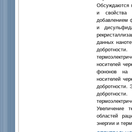
Обсуждаются п
и свойства т
добавлением ф
и дисульфид
рекристаллиз
данных наноте
добротности.
термоэлектри
носителей чер
фононов на 
носителей чер
добротности. 
добротност
термоэлектрич
Увеличение т
областей рац
энергии и тер