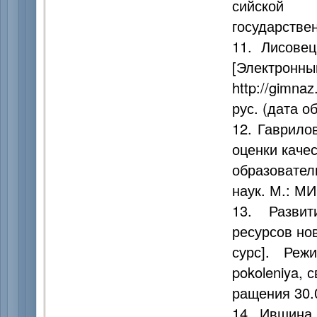
сийской 
государствен
11. Лисове
[Электронны
http://gimna
рус. (дата о
12. Гаврило
оценки каче
образовател
наук. М.: МИ
13. Развит
ресурсов но
сурс]. Режим
pokoleniya, 
ращения 30.
14. Ившина 