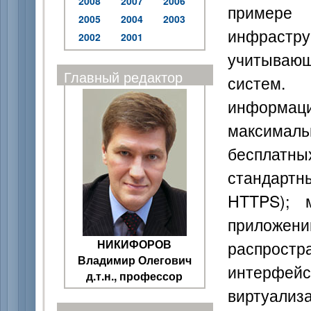
2008
2007
2006
примере
2005
2004
2003
инфраст
2002
2001
учитываю
Главный редактор
систем. 
информац
максимал
бесплат
стандарт
HTTPS); 
приложени
НИКИФОРОВ
распростр
Владимир Олегович
интерфейс
д.т.н., профессор
виртуали