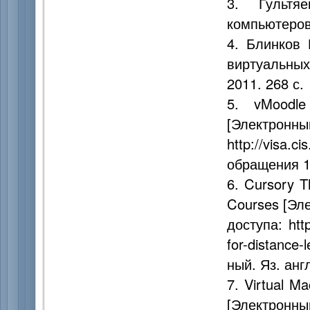
3. Гультя
компьютеров 
4. Блинков
виртуальных
2011. 268 с.
5. vMoodle 
[Электронны
http://visa.c
обращения 1
6. Cursory T
Courses [Эл
доступа: http
for-distance
ный. Яз. анг
7. Virtual M
[Электронны