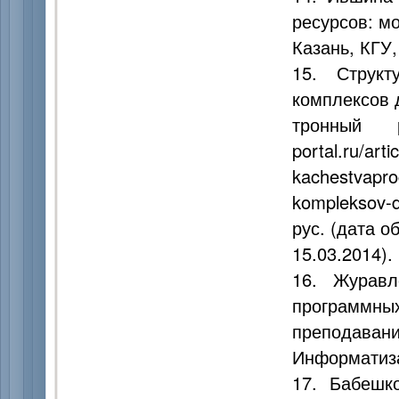
ресурсов: м
Казань, КГУ,
15. Структ
комплексов 
тронный р
portal.ru/arti
kachestvapr
kompleksov-
рус. (дата 
15.03.2014).
16. Журавл
программных
преподава
Информатиза
17. Бабешк