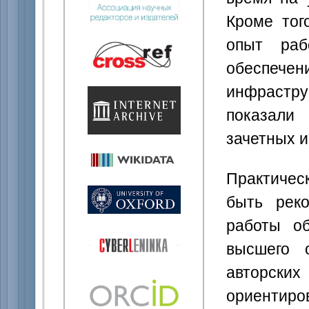
Кроме тог
опыт раб
обеспечен
инфрастр
показали
зачетных 
Практичес
быть рек
работы об
высшего 
авторск
ориенти