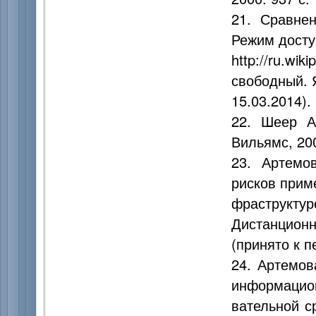
21. Сравне
Режим досту
http://ru.w
свободный. 
15.03.2014).
22. Шеер А
Вильямс, 200
23. Артемо
рисков прим
фраструк
Дистанционн
(принято к п
24. Артемов
информацион
вательной с