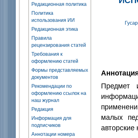
Редакционная политика
Политика
использования ИИ
Гусар
Редакционная этика
Правила
рецензирования статей
Требования к
оформлению статей
Формы представляемых
Аннотаци
документов
Предмет 
Рекомендации по
оформлению ссылок на
информаци
наш журнал
применени
Редакция
малых пед
Информация для
подписчиков
авторские 
Аннотации номера