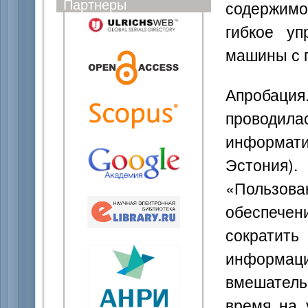
Партнеры
содержимо
гибкое уп
машины с 
Апробаци
проводила
информати
Эстония).
«Пользо
обеспече
сократи
информац
вмешатель
время на 