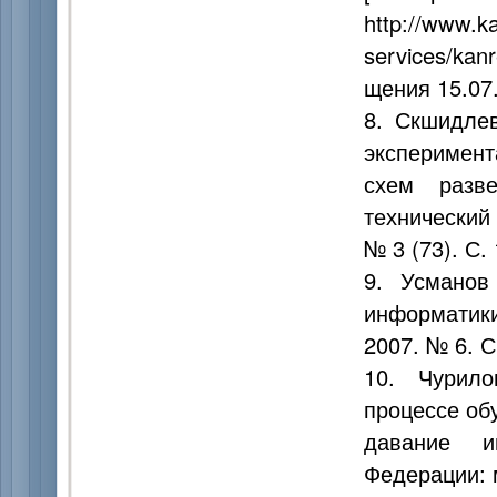
http://www.ka
services/kan
щения 15.07.
8. Скшидлев
эксперимент
схем разв
технический
№ 3 (73). С.
9. Усманов
информатики
2007. № 6. С
10. Чурил
процессе об
давание и
Федерации: 