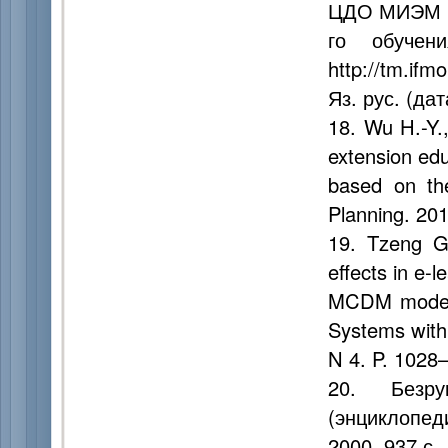
ЦДО МИЭМ в 
го обучен
http://tm.if
Яз. рус. (да
18. Wu H.-Y.
extension edu
based on th
Planning. 201
19. Tzeng G.
effects in e-
MCDM model 
Systems with 
N 4. P. 1028
20. Безр
(энциклопеди
2000. 937 с.