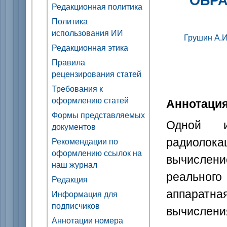
Редакционная политика
Политика
использования ИИ
Грушин А.И
Редакционная этика
Правила
рецензирования статей
Требования к
оформлению статей
Аннотаци
Формы представляемых
Одной и
документов
радиоло
Рекомендации по
оформлению ссылок на
вычислен
наш журнал
реальног
Редакция
аппаратна
Информация для
подписчиков
вычислени
Аннотации номера