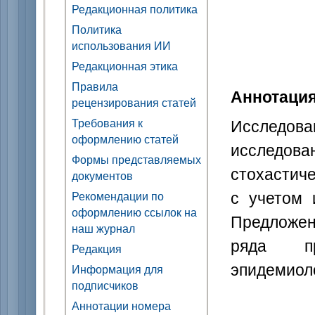
Редакционная политика
Политика
использования ИИ
Редакционная этика
Правила
Аннотаци
рецензирования статей
Исследо
Требования к
оформлению статей
исследов
Формы представляемых
стохастич
документов
с учетом 
Рекомендации по
оформлению ссылок на
Предложен
наш журнал
ряда пр
Редакция
эпидемиол
Информация для
подписчиков
Аннотации номера