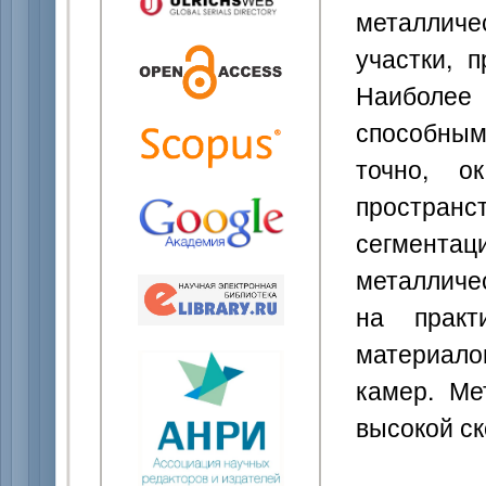
металличе
участки, 
Наиболе
способным
точно, о
пространс
сегментац
металличе
на практ
материал
камер. Ме
высокой ск