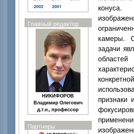
конуса.
2002
2001
изображе
Главный редактор
ограничен
камеры. 
задачи яв
областей
характе
конкретн
использов
НИКИФОРОВ
признаки 
Владимир Олегович
фокусиро
д.т.н., профессор
применени
Партнеры
изображ