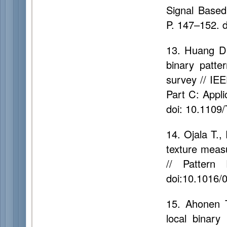
Signal Based
P. 147–152. 
13. Huang D.
binary patter
survey // IE
Part C: Appli
doi: 10.110
14. Ojala T.,
texture measu
// Pattern
doi:10.1016/
15. Ahonen T
local binary