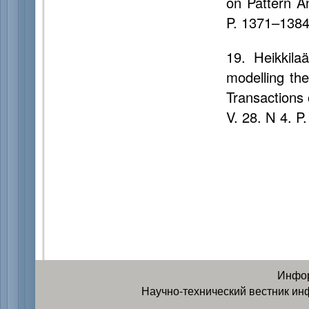
on Pattern An
P. 1371–1384
19. Heikkila
modelling th
Transactions 
V. 28. N 4. P
Инфор
Научно-технический вестник ин