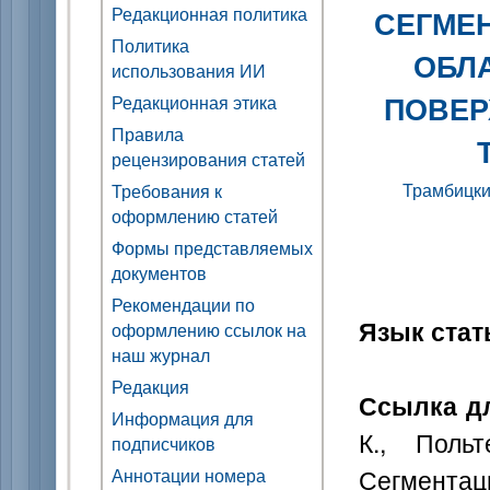
Редакционная политика
СЕГМЕ
Политика
ОБЛ
использования ИИ
ПОВЕР
Редакционная этика
Правила
рецензирования статей
Трамбицки
Требования к
оформлению статей
Формы представляемых
документов
Рекомендации по
Язык стат
оформлению ссылок на
наш журнал
Редакция
Ссылка дл
Информация для
К., Поль
подписчиков
Сегментац
Аннотации номера