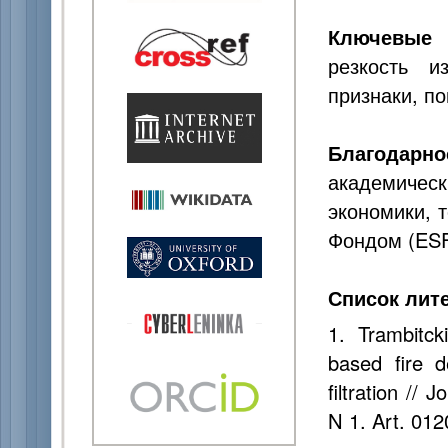
Ключевые 
резкость и
признаки, п
Благодарно
академическ
экономики, 
Фондом (ESF
Список лит
1. Trambitck
based fire d
filtration //
N 1. Art. 01