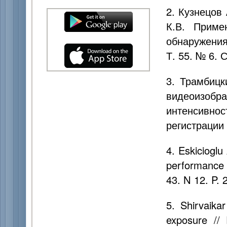
2. Кузнецов
К.В. Приме
обнаружения
Т. 55. № 6. 
3. Трамбицк
видеоизо
интенсивн
регистрации
4. Eskicioglu
performance 
43. N 12. P.
5. Shirvaika
exposure //