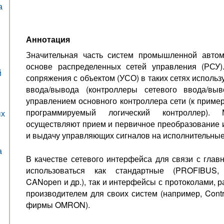
а
Аннотация
Значительная часть систем промышленной автом
основе распределенных сетей управления (РСУ).
й
сопряжения с объектом (УСО) в таких сетях исполь
ввода/вывода (контроллеры сетевого ввода/вы
управлением основного контроллера сети (к пример
программируемый логический контроллер). 
ых
осуществляют прием и первичное преобразование 
и выдачу управляющих сигналов на исполнительные
а
В качестве сетевого интерфейса для связи с глав
использоваться как стандартные (PROFIBUS, I
CANopen и др.), так и интерфейсы с протоколами,
производителем для своих систем (например, Contr
фирмы OMRON).