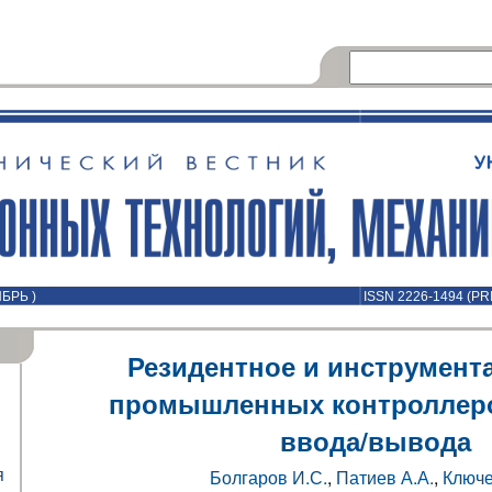
ЯБРЬ )
ISSN 2226-1494 (PR
Резидентное и инструмент
промышленных контроллеро
ввода/вывода
я
Болгаров И.С.
,
Патиев А.А.
,
Ключе