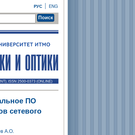
РУС
ENG
Поиск
INT), ISSN 2500-0373 (ONLINE)
альное ПО
в сетевого
в А.О.