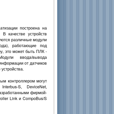
атизации построена на
 В качестве устройств
зуются различные модули
вода), работающие под
у, это может быть ПЛК -
Модули ввода/вывода
информации от датчиков
 устройства.
ным контроллером могут
nterbus-S, DeviceNet,
 разработанными фирмой-
oller Link и CompoBus/S