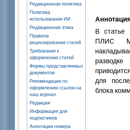
Редакционная политика
Политика
Аннотаци
использования ИИ
Редакционная этика
В статье 
Правила
ПЛИС MA
рецензирования статей
накладыва
Требования к
оформлению статей
разводке
Формы представляемых
приводитс
документов
для после
Рекомендации по
оформлению ссылок на
блока ком
наш журнал
Редакция
Информация для
подписчиков
Аннотации номера