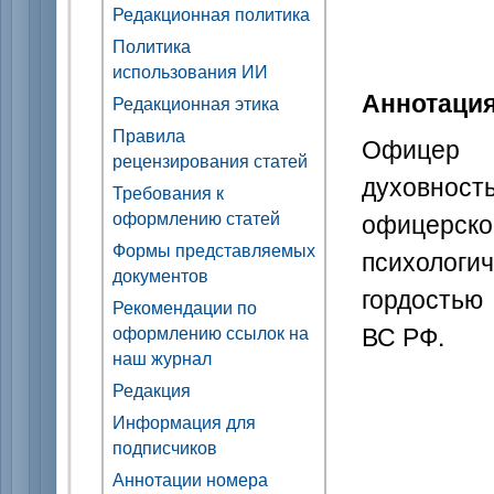
Редакционная политика
Политика
использования ИИ
Аннотаци
Редакционная этика
Правила
Офицер 
рецензирования статей
духовнос
Требования к
офицерско
оформлению статей
Формы представляемых
психологи
документов
гордостью
Рекомендации по
ВС РФ.
оформлению ссылок на
наш журнал
Редакция
Информация для
подписчиков
Аннотации номера