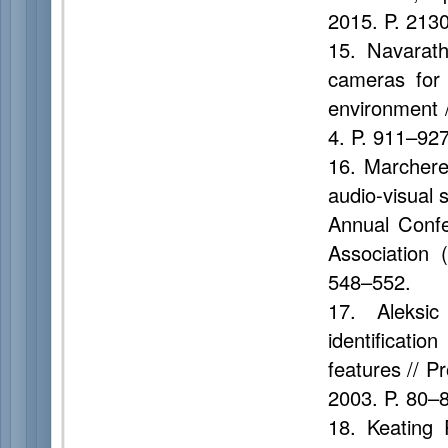
2015. P. 213
15. Navarath
cameras for 
environment 
4. P. 911–927
16. Marchere
audio-visual 
Annual Confe
Association 
548–552.
17. Aleksi
identificati
features // 
2003. P. 80–
18. Keating 