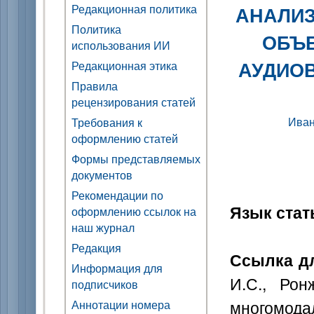
Редакционная политика
АНАЛИ
Политика
ОБЪ
использования ИИ
АУДИО
Редакционная этика
Правила
рецензирования статей
Иван
Требования к
оформлению статей
Формы представляемых
документов
Рекомендации по
Язык стат
оформлению ссылок на
наш журнал
Редакция
Ссылка д
Информация для
И.С., Рон
подписчиков
многомод
Аннотации номера