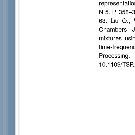
representatio
N 5. P. 358–
63. Liu Q., 
Chambers J.
mixtures usin
time-frequ
Processing
10.1109/TSP