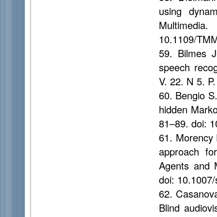
using dynam
Multimed
10.1109/TMM
59. Bilmes J
speech recog
V. 22. N 5. 
60. Bengio S
hidden Markov
81–89. doi: 1
61. Morency L
approach for
Agents and M
doi: 10.1007
62. Casanova
Blind audiov