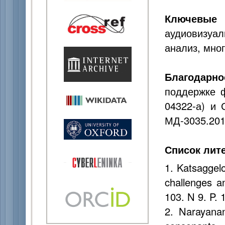
Ключевые
аудиовизуа
анализ, мно
Благодарно
поддержке 
04322-а) и
МД-3035.201
Список лит
1. Katsaggelo
challenges a
103. N 9. P.
2. Narayanan