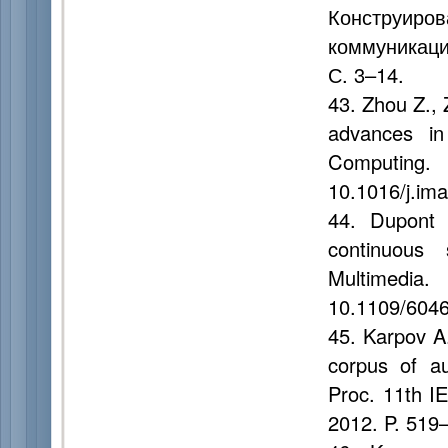
Конструиро
коммуникации
С. 3–14.
43. Zhou Z., 
advances in
Computing
10.1016/j.im
44. Dupont S
continuous
Multimedi
10.1109/604
45. Karpov A.
corpus of au
Proc. 11th IE
2012. P. 519