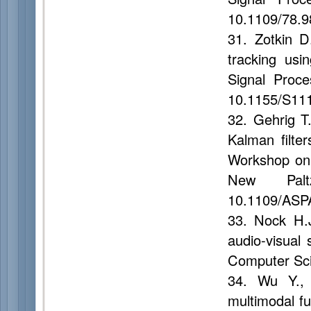
10.1109/78.
31. Zotkin D
tracking usi
Signal Proce
10.1155/S11
32. Gehrig T
Kalman filter
Workshop on 
New Pal
10.1109/ASP
33. Nock H.J
audio-visual 
Computer Sci
34. Wu Y.,
multimodal fu