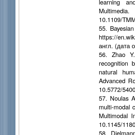
learning an
Multimedi
10.1109/TMM
55. Bayesia
https://en.w
англ. (дата 
56. Zhao Y.
recognition
natural huma
Advanced Rob
10.5772/540
57. Noulas A
multi-modal 
Multimodal I
10.1145/118
58. Dielman