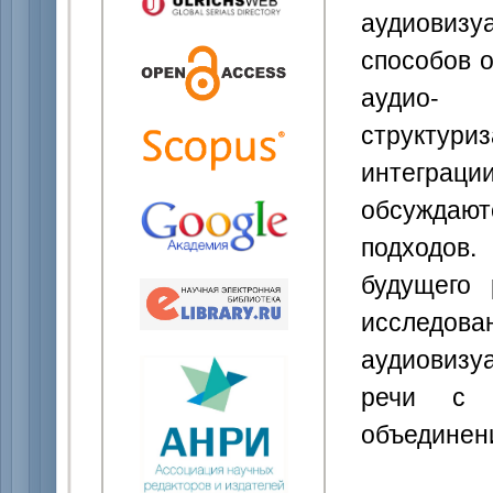
аудиовизу
способов 
аудио- 
структу
интеграц
обсуждают
подходов.
будущего 
исследов
аудиовизу
речи с 
объединен