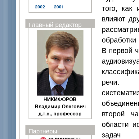
того, как
2002
2001
влияют дру
Главный редактор
рассматр
обработки 
В первой 
аудиовизу
классифика
речи. О
системати
НИКИФОРОВ
объедине
Владимир Олегович
второй ча
д.т.н., профессор
области и
Партнеры
задач 