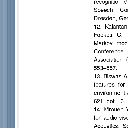
recognition /
Speech Com
Dresden, Ger
12. Kalanta
Fookes C. C
Markov mode
Conference
Association 
553–557.
13. Biswas A
features for
environment 
621. doi: 10.
14. Mroueh Y
for audio-vis
Acoustics, S