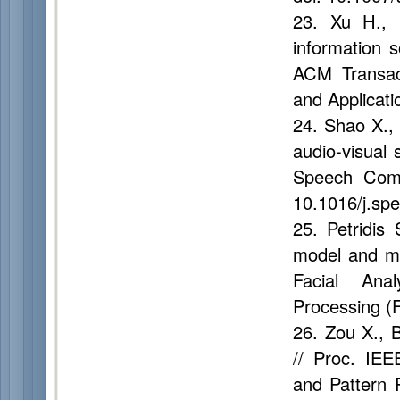
23. Xu H., 
information s
ACM Transac
and Applicati
24. Shao X., 
audio-visual 
Speech Comm
10.1016/j.sp
25. Petridis
model and mul
Facial Ana
Processing (
26. Zou X., 
// Proc. IE
and Pattern 