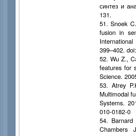
синтез и ан
131.
51. Snoek C.
fusion in se
Internationa
399–402. doi
52. Wu Z., Ca
features for 
Science. 2005
53. Atrey P.
Multimodal fu
Systems. 201
010-0182-0
54. Barnard 
Chambers J.