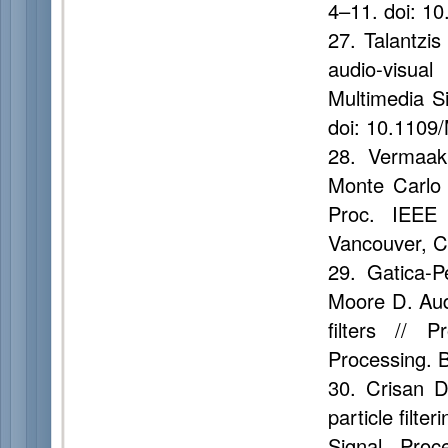
4–11. doi: 1
27. Talantzi
audio-visua
Multimedia S
doi: 10.110
28. Vermaak
Monte Carlo 
Proc. IEEE 
Vancouver, C
29. Gatica-
Moore D. Audi
filters // 
Processing. B
30. Crisan D
particle filte
Signal Pro