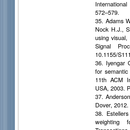
Internationa
572–579.
35. Adams W.
Nock H.J., S
using visual
Signal Pro
10.1155/S11
36. Iyengar 
for semantic 
11th ACM Int
USA, 2003. P
37. Anderson
Dover, 2012.
38. Esteller
weighting 