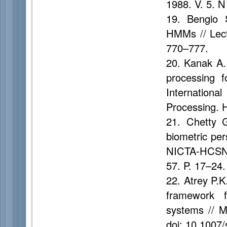
1988. V. 5. N
19. Bengio S
HMMs // Lect
770–777.
20. Kanak A.,
processing f
Internation
Processing. 
21. Chetty G
biometric per
NICTA-HCSNet
57. P. 17–24.
22. Atrey P.K
framework f
systems // M
doi: 10.1007