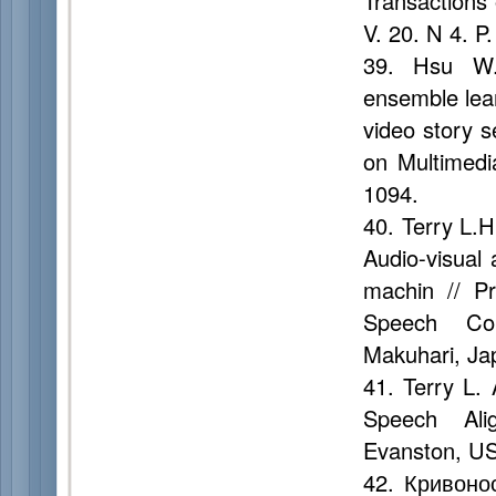
Transactions
V. 20. N 4. 
39. Hsu W.H
ensemble lea
video story s
on Multimedi
1094.
40. Terry L.H
Audio-visual 
machin // Pr
Speech Com
Makuhari, Ja
41. Terry L.
Speech Ali
Evanston, US
42. Кривоно