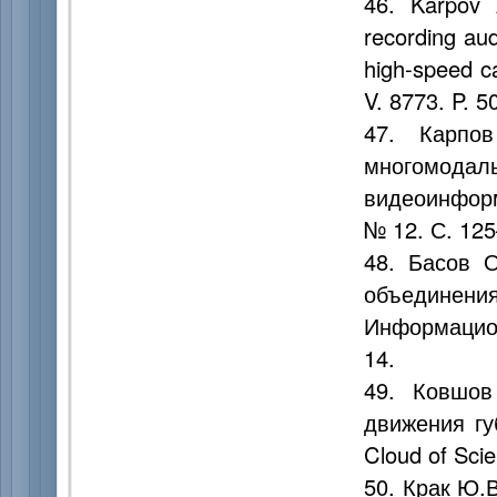
46. Karpov 
recording au
high-speed c
V. 8773. P. 5
47. Карпов
многомода
видеоинформа
№ 12. С. 125
48. Басов О
объедине
Информацион
14.
49. Ковшов
движения гу
Cloud of Scie
50. Крак Ю.В