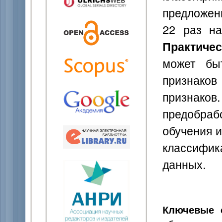
предложен
22 раз на
Практичес
может бы
признако
признако
предобра
обучения и
классифи
данных.
Ключевые 