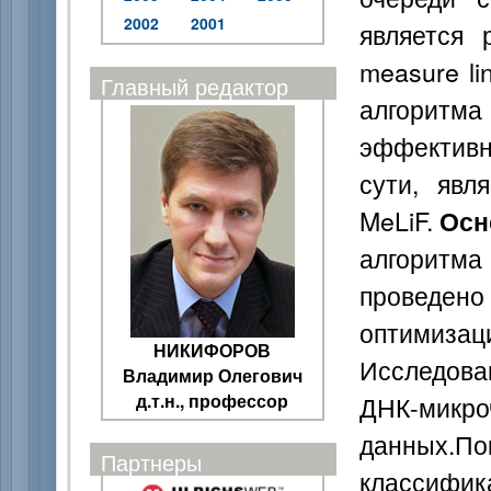
2002
2001
является 
measure li
Главный редактор
алгоритма
эффективн
сути, явл
MeLiF.
Осн
алгоритма
проведено 
оптимизац
НИКИФОРОВ
Исследов
Владимир Олегович
д.т.н., профессор
ДНК-микр
данных.По
Партнеры
классиф