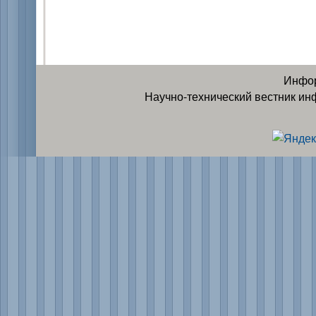
Инфор
Научно-технический вестник ин