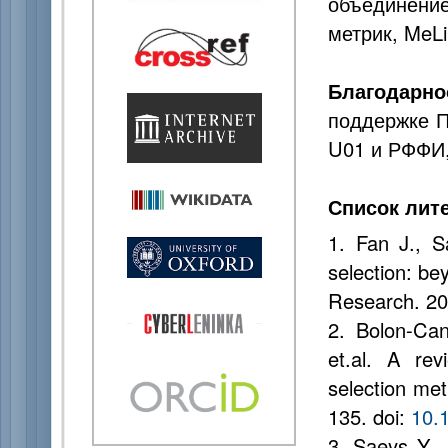
объединени
метрик, MeL
Благодарно
поддержке П
U01 и РФФИ,
Список лит
1. Fan J., S
selection: be
Research. 20
2. Bolon-Ca
et.al. A rev
selection met
135. doi:
10.1
3. Saeys Y., 