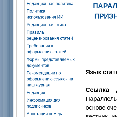
Редакционная политика
ПАРА
Политика
ПРИЗ
использования ИИ
Редакционная этика
Правила
рецензирования статей
Требования к
оформлению статей
Формы представляемых
документов
Язык стат
Рекомендации по
оформлению ссылок на
наш журнал
Ссылка д
Редакция
Параллел
Информация для
основе оче
подписчиков
Аннотации номера
вестник и