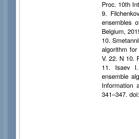
Proc. 10th I
9. Filchenko
ensembles of
Belgium, 201
10. Smetannik
algorithm for
V. 22. N 10. 
11. Isaev I.
ensemble alg
Information 
341–347. doi