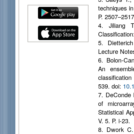
techniques in
P. 2507–2517
4. Jiliang 
Classificatio
5. Dietteri
Lecture Note
6. Bolon-Ca
An ensemble 
classificatio
539. doi:
10.
7. DeConde R
of microarr
Statistical A
V. 5. P. i-23.
8. Dwork C. 