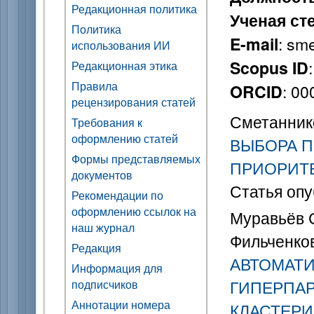
Редакционная политика
Ученая ст
Политика
: sm
E-mail
использования ИИ
Scopus ID
Редакционная этика
Правила
: 0
ORCID
рецензирования статей
Сметанник
Требования к
оформлению статей
ВЫБОРА П
Формы представляемых
ПРИОРИТ
документов
Статья опу
Рекомендации по
оформлению ссылок на
Муравьёв С
наш журнал
Фильченков
Редакция
АВТОМАТИ
Информация для
ГИПЕРПА
подписчиков
Аннотации номера
КЛАСТЕР