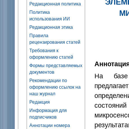
ЭЛЕМ
Редакционная политика
М
Политика
использования ИИ
Редакционная этика
Правила
рецензирования статей
Требования к
оформлению статей
Аннотаци
Формы представляемых
документов
На базе 
Рекомендации по
предлага
оформлению ссылок на
наш журнал
определ
Редакция
состоян
Информация для
микросенс
подписчиков
результа
Аннотации номера