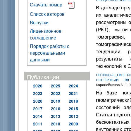
Скачать номер
В докладе пре
Список авторов
их аналитичес
рассмотрены о
Выпуски
(РКТ), магнит
Лицензионное
томография
соглашение
томографичес
Порядок работы с
тенденции р
персональными
результаты 
данными
технологий в С
ОПТИКО–ГЕОМЕТР
Публикации
СОСТОЯНИЙ ЭЛЕ
Коробейников А. Г., Т
2026
2025
2024
На базе поля
2023
2022
2021
геометрическ
2020
2019
2018
состояний эл
2017
2016
2015
Статья подгот
2014
2013
2012
бесконтактны
2011
2010
2009
внутренних ст