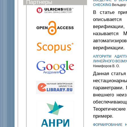
Партнеры
CHECKING
Вельдер С
В статье при
описывается
верификации
называется M
автоматизиров
верификации.
АЛГОРИТМ АДАП
ЛИНЕЙНОГО ВОЗМ
Никифоров В. О.
Данная статья
нестационарн
параметрами. 
внешнего неиз
обеспечивающи
Теоретически
примере.
ФОРМИРОВАНИЕ Н