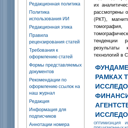
Редакционная политика
их аналитичес
рассмотрены о
Политика
использования ИИ
(РКТ), магнит
томография
Редакционная этика
томографичес
Правила
тенденции р
рецензирования статей
результаты 
Требования к
технологий в С
оформлению статей
Формы представляемых
ФУНДАМЕ
документов
РАМКАХ 
Рекомендации по
ИССЛЕДО
оформлению ссылок на
наш журнал
ФИНАНС
Редакция
АГЕНТСТ
Информация для
ИССЛЕДО
подписчиков
ОПТИМИЗАЦИЯ И
Аннотации номера
ПРЕЦИЗИОННЫХ К