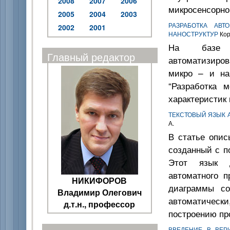
2008
2007
2006
микросенсорно
2005
2004
2003
РАЗРАБОТКА АВ
2002
2001
НАНОСТРУКТУР
Коро
На базе и
Главный редактор
автоматизиров
микро – и на
“Разработка 
характеристик 
ТЕКСТОВЫЙ ЯЗЫК 
А.
В статье опис
созданный с п
Этот язык д
автоматного 
НИКИФОРОВ
диаграммы со
Владимир Олегович
автоматическ
д.т.н., профессор
построению пр
ВВЕДЕНИЕ В ВЕР