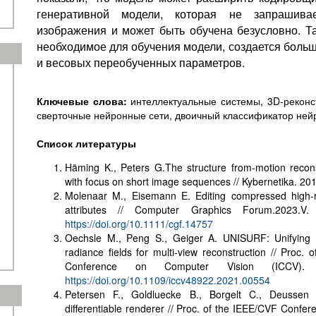
генеративной модели, которая не запрашива
изображения и может быть обучена безусловно. Та
необходимое для обучения модели, создается боль
и весовых переобученных параметров.
Ключевые слова:
интеллектуальные системы, 3D-реконст
сверточные нейронные сети, двоичный классификатор ней
Список литературы
Häming K., Peters G.The structure from-motion recons
with focus on short image sequences // Kybernetika. 201
Molenaar M., Eisemann E. Editing compressed high-r
attributes // Computer Graphics Forum.2023.
https://doi.org/10.1111/cgf.14757
Oechsle M., Peng S., Geiger A. UNISURF: Unifying n
radiance fields for multi-view reconstruction // Proc. 
Conference on Computer Vision (ICCV).
https://doi.org/10.1109/iccv48922.2021.00554
Petersen F., Goldluecke B., Borgelt C., Deusse
differentiable renderer // Proc. of the IEEE/CVF Confe