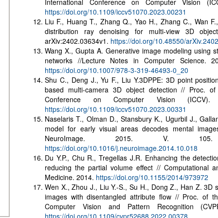
International Conference on Computer Vision (I
https://doi.org/10.1109/iccv51070.2023.00231
Liu F., Huang T., Zhang Q., Yao H., Zhang C., Wan F.
distribution ray denoising for multi-view 3D objec
arXiv:2402.03634v1.
https://doi.org/10.48550/arXiv.240
Wang X., Gupta A. Generative image modeling using sty
networks //Lecture Notes in Computer Science. 2
https://doi.org/10.1007/978-3-319-46493-0_20
Shu C., Deng J., Yu F., Liu Y.3DPPE: 3D point position
based multi-camera 3D object detection // Proc. of
Conference on Computer Vision (ICCV).
https://doi.org/10.1109/iccv51070.2023.00331
Naselaris T., Olman D., Stansbury K., Ugurbil J., Galla
model for early visual areas decodes mental imag
NeuroImage. 2015. V. 105
https://doi.org/10.1016/j.neuroimage.2014.10.018
Du Y.P., Chu R., Tregellas J.R. Enhancing the detecti
reducing the partial volume effect // Computational 
Medicine. 2014.
https://doi.org/10.1155/2014/973972
Wen X., Zhou J., Liu Y.-S., Su H., Dong Z., Han Z. 3D 
images with disentangled attribute flow // Proc. of
Computer Vision and Pattern Recognition (CVP
https://doi.org/10.1109/cvpr52688.2022.00378