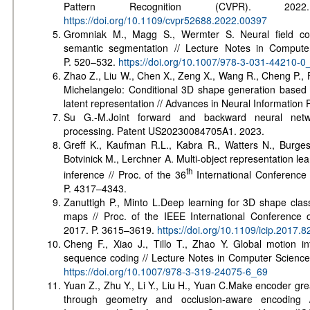
Pattern Recognition (CVPR). 20
https://doi.org/10.1109/cvpr52688.2022.00397
Gromniak M., Magg S., Wermter S. Neural field cond
semantic segmentation // Lecture Notes in Compute
P. 520–532.
https://doi.org/10.1007/978-3-031-44210-0
Zhao Z., Liu W., Chen X., Zeng X., Wang R., Cheng P., 
Michelangelo: Conditional 3D shape generation based 
latent representation // Advances in Neural Informatio
Su G.-M.Joint forward and backward neural netw
processing. Patent US20230084705A1. 2023.
Greff K., Kaufman R.L., Kabra R., Watters N., Burges
Botvinick M., Lerchner A. Multi-object representation lear
th
inference // Proc. of the 36
International Conference
P. 4317–4343.
Zanuttigh P., Minto L.Deep learning for 3D shape class
maps // Proc. of the IEEE International Conference 
2017. P. 3615–3619.
https://doi.org/10.1109/icip.2017.
Cheng F., Xiao J., Tillo T., Zhao Y. Global motion 
sequence coding // Lecture Notes in Computer Science
https://doi.org/10.1007/978-3-319-24075-6_69
Yuan Z., Zhu Y., Li Y., Liu H., Yuan C.Make encoder gr
through geometry and occlusion-aware encoding 