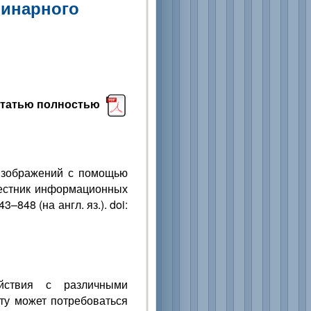
бинарного
статью полностью
 изображений с помощью
вестник информационных
3–848 (на англ. яз.). doi:
ействия с различными
у может потребоваться