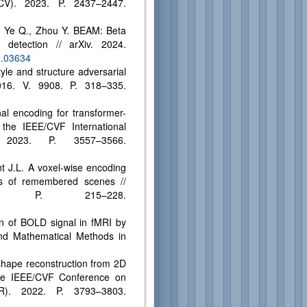
CCV). 2023. P. 2437–2447.
, Ye Q., Zhou Y. BEAM: Beta
t detection // arXiv. 2024.
2.03634
le and structure adversarial
016. V. 9908. P. 318–335.
al encoding for transformer-
 the IEEE/CVF International
 2023. P. 3557–3566.
nt J.L. A voxel-wise encoding
es of remembered scenes //
. P. 215–228.
on of BOLD signal in fMRI by
and Mathematical Methods in
shape reconstruction from 2D
 the IEEE/CVF Conference on
R). 2022. P. 3793–3803.