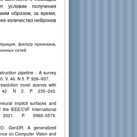
ет условие получения
ким образом, за время,
шее количество нейронов
рукция, фильтр признаков,
ронных сетей
truction pipeline - A survey
0. V. 46. N 5. P. 926–937.
esolution voxel scenes with
V. 42. N 2. P. 235–243.
eural implicit surfaces and
of the IEEE/CVF International
 2021. P. 5569–5579.
n O. GenDR: A generalized
rence on Computer Vision and