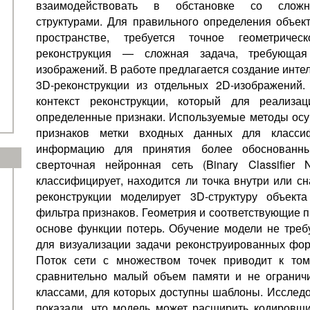
взаимодействовать в обстановке со сложн
структурами. Для правильного определения объе
пространстве, требуется точное геометричес
реконструкция — сложная задача, требующая
изображений. В работе предлагается создание инте
3D-реконструкции из отдельных 2D-изображений.
контекст реконструкции, который для реализац
определенные признаки. Используемые методы ос
признаков метки входных данных для классиф
информацию для принятия более обоснованн
сверточная нейронная сеть (Binary Classifier 
классифицирует, находится ли точка внутри или с
реконструкции моделирует 3D-структуру объект
фильтра признаков. Геометрия и соответствующие 
основе функции потерь. Обучение модели не треб
для визуализации задачи реконструированных фор
Поток сети с множеством точек приводит к то
сравнительно малый объем памяти и не огранич
классами, для которых доступны шаблоны. Исследо
показали, что модель может расширить кодировщ