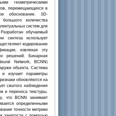
ыми геометрическими
ктов, перемещающихся в
кое обоснование. 3D-
 большого количества
ллектуальных систем для
 Разработан обучаемый
ии синтеза использует
уществляют кодирование
икации, извлекая эту
ых решений. Бинарная
Neural Network, BCNN)
наружи объекта. Система
а и изучает параметры
признаки обновляются на
ует сжатого наблюдения
м и переноса текстуры.
му, что BCNN занимает
ивается определенными
вание точности метрики
ик занятости с помощью