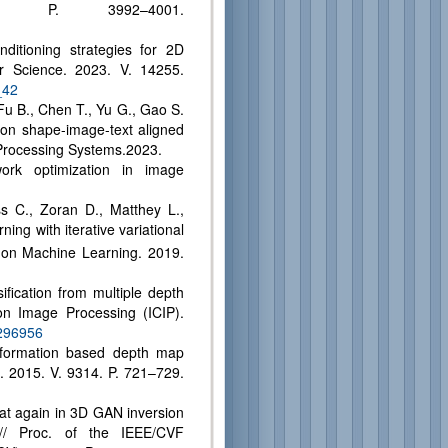
22. P. 3992–4001.
itioning strategies for 2D
r Science. 2023. V. 14255.
_42
Fu B., Chen T., Yu G., Gao S.
on shape-image-text aligned
n Processing Systems.2023.
ork optimization in image
s C., Zoran D., Matthey L.,
ning with iterative variational
 on Machine Learning. 2019.
ification from multiple depth
on Image Processing (ICIP).
8296956
information based depth map
. 2015. V. 9314. P. 721–729.
eat again in 3D GAN inversion
// Proc. of the IEEE/CVF