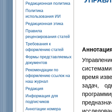
Редакционная политика
Политика
использования ИИ
Редакционная этика
Правила
рецензирования статей
Требования к
Аннотаци
оформлению статей
Формы представляемых
Управлени
документов
системами
Рекомендации по
время изве
оформлению ссылок на
наш журнал
задач, о
Редакция
программ
Информация для
предназ
подписчиков
Аннотации номера
исследов