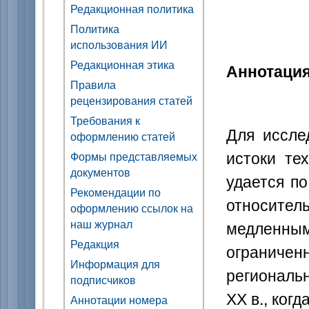
Редакционная политика
Политика
использования ИИ
Редакционная этика
Аннотаци
Правила
рецензирования статей
Требования к
Для иссле
оформлению статей
истоки те
Формы представляемых
документов
удается п
Рекомендации по
относител
оформлению ссылок на
наш журнал
медленн
Редакция
ограничен
Информация для
региональ
подписчиков
ХХ в., ког
Аннотации номера