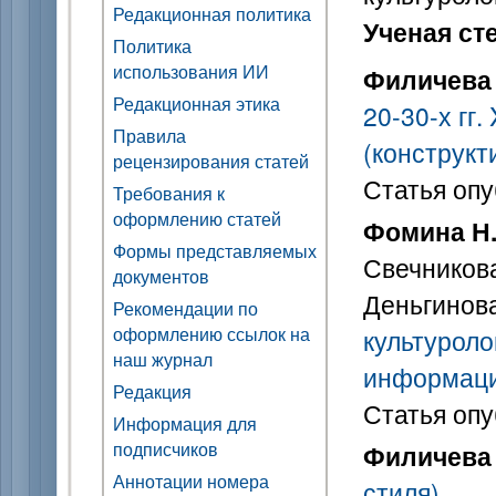
Редакционная политика
Ученая ст
Политика
использования ИИ
Филичева 
Редакционная этика
20-30-х гг
Правила
(конструкт
рецензирования статей
Статья опу
Требования к
оформлению статей
Фомина Н.
Формы представляемых
Свечникова
документов
Деньгинова
Рекомендации по
оформлению ссылок на
культуроло
наш журнал
информаци
Редакция
Статья опу
Информация для
подписчиков
Филичева 
Аннотации номера
стиля)