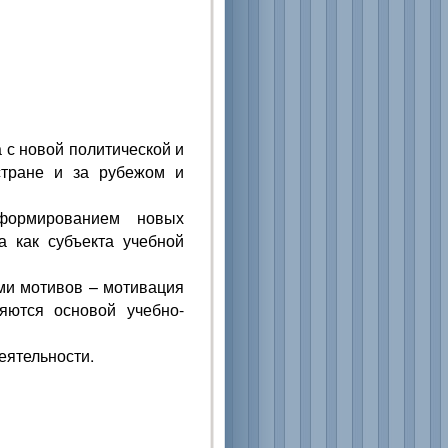
 с новой политической и
стране и за рубежом и
формированием новых
а как субъекта учебной
ми мотивов – мотивация
яются основой учебно-
еятельности.