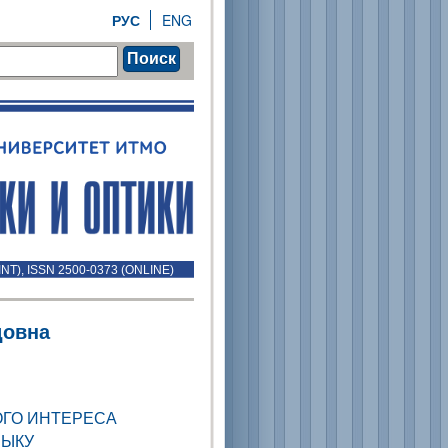
РУС
ENG
Поиск
INT), ISSN 2500-0373 (ONLINE)
довна
ГО ИНТЕРЕСА
ЗЫКУ