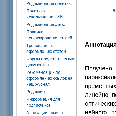
Редакционная политика
Б
Политика
использования ИИ
Редакционная этика
Правила
рецензирования статей
Аннотаци
Требования к
оформлению статей
Формы представляемых
документов
Получен
Рекомендации по
параксиа
оформлению ссылок на
наш журнал
временных
Редакция
линейно п
Информация для
оптических
подписчиков
нейного п
Аннотации номера