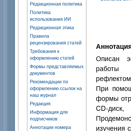
Редакционная политика
Политика
использования ИИ
Редакционная этика
Правила
рецензирования статей
Аннотаци
Требования к
Описан э
оформлению статей
Формы представляемых
работы
документов
рефлектом
Рекомендации по
При помощ
оформлению ссылок на
наш журнал
формы отр
Редакция
CD-дис
Информация для
Продемон
подписчиков
изучения 
Аннотации номера